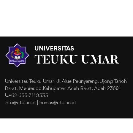
Universitas Teuku Umar,
Jl. Alue Peunyareng, Ujong Tanoh
Darat,
Meureubo,Kabupaten Aceh Barat,
Aceh 23681
+62 655-7110535
info@utu.ac.id
|
humas@utu.ac.id