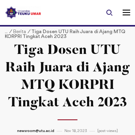
S
k
i
p
/
Berita
/
Tiga Dosen UTU Raih Juara di Ajang MTQ
t
KORPRI Tingkat Aceh 2023
o
c
Tiga Dosen UTU
o
n
Raih Juara di Ajang
t
e
MTQ KORPRI
n
t
Tingkat Aceh 2023
newsroom@utu.ac.id
Nov 18, 2023
[post-views]