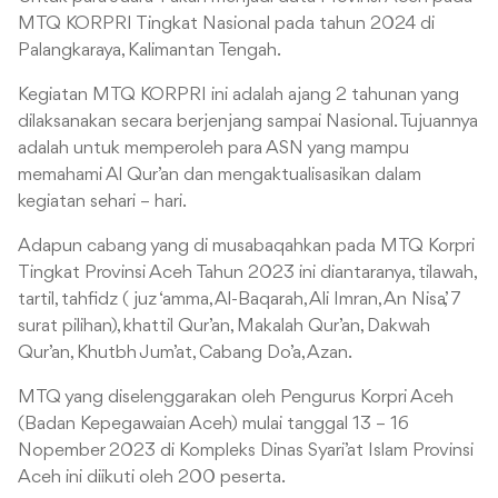
MTQ KORPRI Tingkat Nasional pada tahun 2024 di
Palangkaraya, Kalimantan Tengah.
Kegiatan MTQ KORPRI ini adalah ajang 2 tahunan yang
dilaksanakan secara berjenjang sampai Nasional. Tujuannya
adalah untuk memperoleh para ASN yang mampu
memahami Al Qur’an dan mengaktualisasikan dalam
kegiatan sehari – hari.
Adapun cabang yang di musabaqahkan pada MTQ Korpri
Tingkat Provinsi Aceh Tahun 2023 ini diantaranya, tilawah,
tartil, tahfidz ( juz ‘amma, Al-Baqarah, Ali Imran, An Nisa’, 7
surat pilihan), khattil Qur’an, Makalah Qur’an, Dakwah
Qur’an, Khutbh Jum’at, Cabang Do’a, Azan.
MTQ yang diselenggarakan oleh Pengurus Korpri Aceh
(Badan Kepegawaian Aceh) mulai tanggal 13 – 16
Nopember 2023 di Kompleks Dinas Syari’at Islam Provinsi
Aceh ini diikuti oleh 200 peserta.