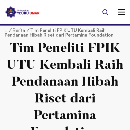
S
k
i
p
/
Berita
/
Tim Peneliti FPIK UTU Kembali Raih
t
Pendanaan Hibah Riset dari Pertamina Foundation
o
c
Tim Peneliti FPIK
o
n
UTU Kembali Raih
t
e
Pendanaan Hibah
n
t
Riset dari
Pertamina