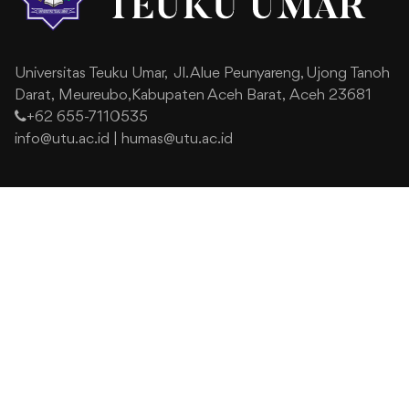
Universitas Teuku Umar,
Jl. Alue Peunyareng, Ujong Tanoh
Darat,
Meureubo,Kabupaten Aceh Barat,
Aceh 23681
+62 655-7110535
info@utu.ac.id
|
humas@utu.ac.id