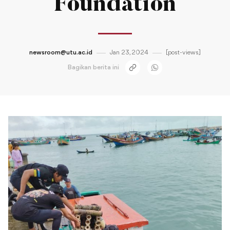
Foundation
newsroom@utu.ac.id
Jan 23, 2024
[post-views]
Bagikan berita ini