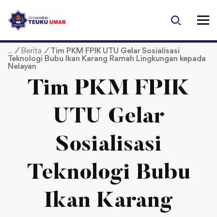
S
k
i
p
/
Berita
/
Tim PKM FPIK UTU Gelar Sosialisasi
t
Teknologi Bubu Ikan Karang Ramah Lingkungan kepada
o
Nelayan
c
Tim PKM FPIK
o
n
t
UTU Gelar
e
n
Sosialisasi
t
Teknologi Bubu
Ikan Karang