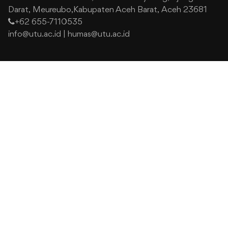
Darat,
Meureubo,Kabupaten Aceh Barat,
Aceh 23681
+62 655-7110535
info@utu.ac.id
|
humas@utu.ac.id