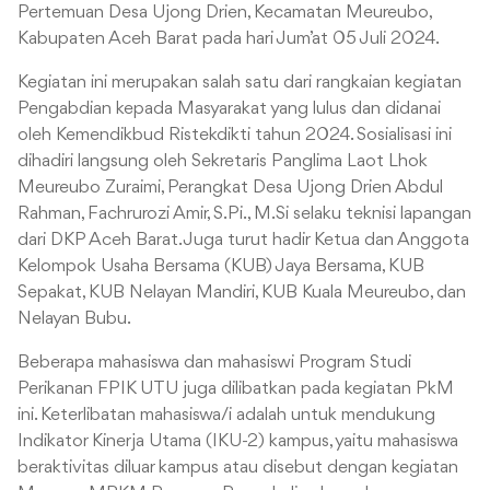
Pertemuan Desa Ujong Drien, Kecamatan Meureubo,
Kabupaten Aceh Barat pada hari Jum’at 05 Juli 2024.
Kegiatan ini merupakan salah satu dari rangkaian kegiatan
Pengabdian kepada Masyarakat yang lulus dan didanai
oleh Kemendikbud Ristekdikti tahun 2024. Sosialisasi ini
dihadiri langsung oleh Sekretaris Panglima Laot Lhok
Meureubo Zuraimi, Perangkat Desa Ujong Drien Abdul
Rahman, Fachrurozi Amir, S.Pi., M.Si selaku teknisi lapangan
dari DKP Aceh Barat. Juga turut hadir Ketua dan Anggota
Kelompok Usaha Bersama (KUB) Jaya Bersama, KUB
Sepakat, KUB Nelayan Mandiri, KUB Kuala Meureubo, dan
Nelayan Bubu.
Beberapa mahasiswa dan mahasiswi Program Studi
Perikanan FPIK UTU juga dilibatkan pada kegiatan PkM
ini. Keterlibatan mahasiswa/i adalah untuk mendukung
Indikator Kinerja Utama (IKU-2) kampus, yaitu mahasiswa
beraktivitas diluar kampus atau disebut dengan kegiatan