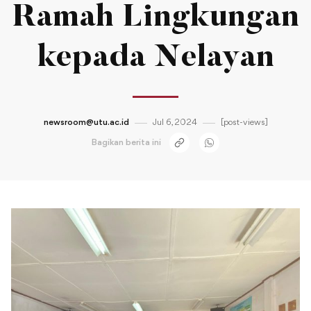
Ramah Lingkungan
kepada Nelayan
newsroom@utu.ac.id
Jul 6, 2024
[post-views]
Bagikan berita ini