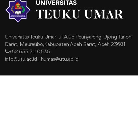
Universitas Teuku Umar,
Jl. Alue Peunyareng, Ujong Tanoh
Darat,
Meureubo,Kabupaten Aceh Barat,
Aceh 23681
+62 655-7110535
info@utu.ac.id
|
humas@utu.ac.id