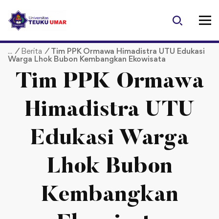
S
k
i
p
/
Berita
/
Tim PPK Ormawa Himadistra UTU Edukasi
t
Warga Lhok Bubon Kembangkan Ekowisata
o
c
Tim PPK Ormawa
o
n
Himadistra UTU
t
e
Edukasi Warga
n
t
Lhok Bubon
Kembangkan