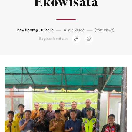
Ekowisata
newsroom@utu.ac.id
Aug 6, 2023
[post-views]
Bagikan berita ini