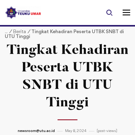
S
k
i
p
/
Berita
/
Tingkat Kehadiran Peserta UTBK SNBT di
t
UTU Tinggi
o
c
Tingkat Kehadiran
o
n
Peserta UTBK
t
e
SNBT di UTU
n
t
Tinggi
newsroom@utu.ac.id
May 8, 2024
[post-views]