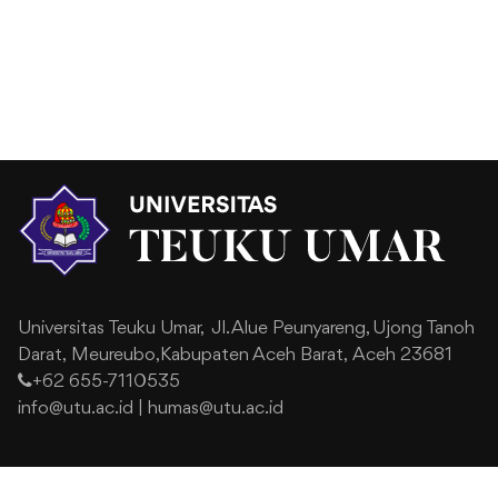
Universitas Teuku Umar,
Jl. Alue Peunyareng, Ujong Tanoh
Darat,
Meureubo,Kabupaten Aceh Barat,
Aceh 23681
+62 655-7110535
info@utu.ac.id
|
humas@utu.ac.id