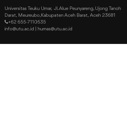
Universitas Teuku Umar,
Jl. Alue Peunyareng, Ujong Tanoh
Darat,
Meureubo,Kabupaten Aceh Barat,
Aceh 23681
+62 655-7110535
info@utu.ac.id
|
humas@utu.ac.id