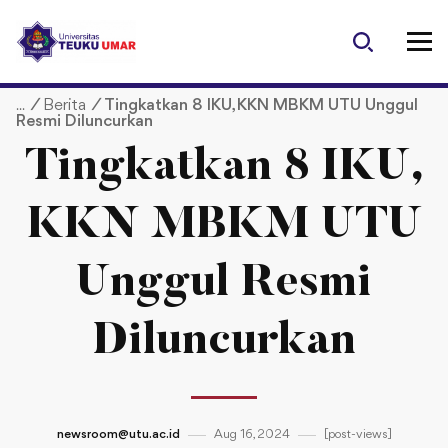
S
k
i
p
/
Berita
/
Tingkatkan 8 IKU, KKN MBKM UTU Unggul
t
Resmi Diluncurkan
o
c
Tingkatkan 8 IKU,
o
n
KKN MBKM UTU
t
e
Unggul Resmi
n
t
Diluncurkan
newsroom@utu.ac.id
Aug 16, 2024
[post-views]