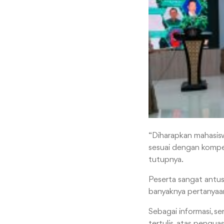
“Diharapkan mahasisw
sesuai dengan kompet
tutupnya.
Peserta sangat antusi
banyaknya pertanyaan 
Sebagai informasi, s
tertulis, atas pengua