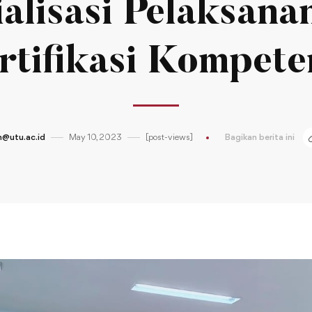
ialisasi Pelaksanan
rtifikasi Kompete
@utu.ac.id
May 10, 2023
[post-views]
Bagikan berita ini