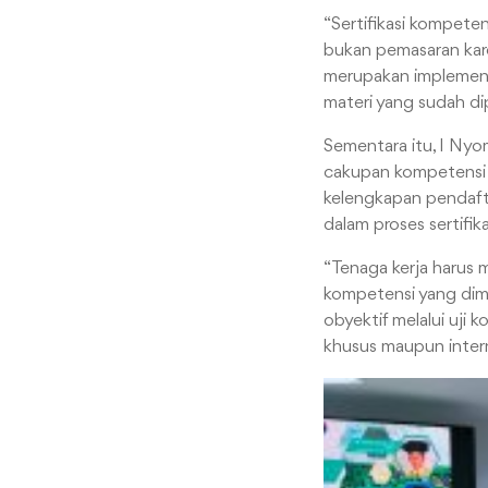
“Sertifikasi kompete
bukan pemasaran kare
merupakan implement
materi yang sudah dipe
Sementara itu, I Nyo
cakupan kompetensi y
kelengkapan pendafta
dalam proses sertifik
“Tenaga kerja harus m
kompetensi yang dimil
obyektif melalui uji
khusus maupun intern