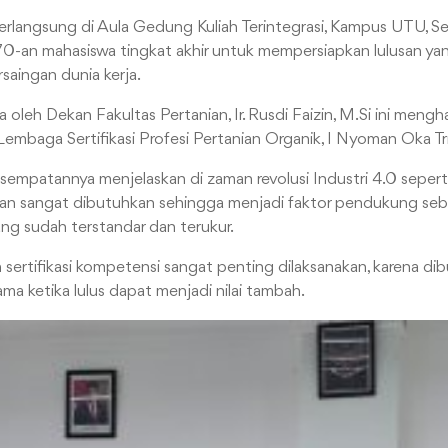
 berlangsung di Aula Gedung Kuliah Terintegrasi, Kampus UTU, 
r 70-an mahasiswa tingkat akhir untuk mempersiapkan lulusan 
saingan dunia kerja.
ka oleh Dekan Fakultas Pertanian, Ir. Rusdi Faizin, M.Si ini men
Lembaga Sertifikasi Profesi Pertanian Organik, I Nyoman Oka Tri
sempatannya menjelaskan di zaman revolusi Industri 4.0 seperti 
an sangat dibutuhkan sehingga menjadi faktor pendukung sebaga
g sudah terstandar dan terukur.
sertifikasi kompetensi sangat penting dilaksanakan, karena di
ma ketika lulus dapat menjadi nilai tambah.