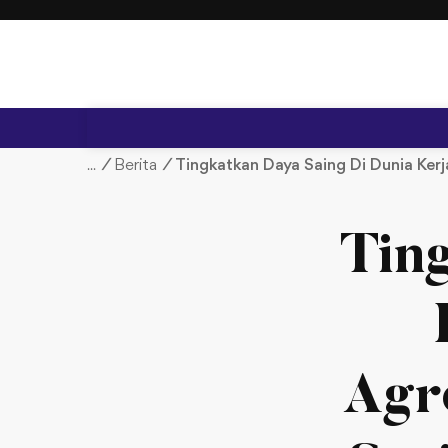
S
k
i
p
t
o
c
/
Berita
/
Tingkatkan Daya Saing Di Dunia Kerja
o
n
t
Tin
e
n
t
Agr