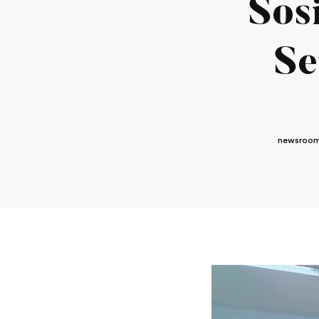
Sos
Se
newsroom