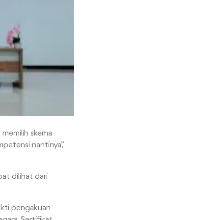
m memilih skema
petensi nantinya,”
t dilihat dari
bukti pengakuan
gara. Sertifikat