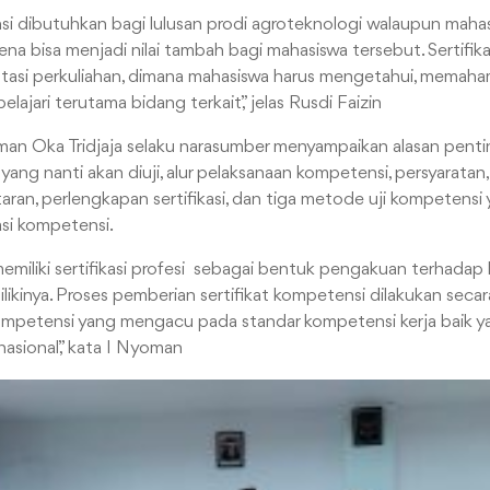
nsi dibutuhkan bagi lulusan prodi agroteknologi walaupun maha
na bisa menjadi nilai tambah bagi mahasiswa tersebut. Sertifik
asi perkuliahan, dimana mahasiswa harus mengetahui, memaha
lajari terutama bidang terkait,” jelas Rusdi Faizin
man Oka Tridjaja selaku narasumber menyampaikan alasan penting
ang nanti akan diuji, alur pelaksanaan kompetensi, persyarata
ran, perlengkapan sertifikasi, dan tiga metode uji kompetensi
asi kompetensi.
emiliki sertifikasi profesi sebagai bentuk pengakuan terhadap k
ikinya. Proses pemberian sertifikat kompetensi dilakukan secar
 kompetensi yang mengacu pada standar kompetensi kerja baik yan
asional,” kata I Nyoman