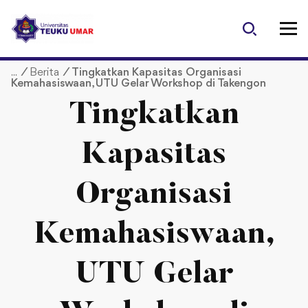
S
k
i
p
/
Berita
/
Tingkatkan Kapasitas Organisasi
t
Kemahasiswaan, UTU Gelar Workshop di Takengon
o
c
Tingkatkan
o
n
Kapasitas
t
e
Organisasi
n
t
Kemahasiswaan,
UTU Gelar