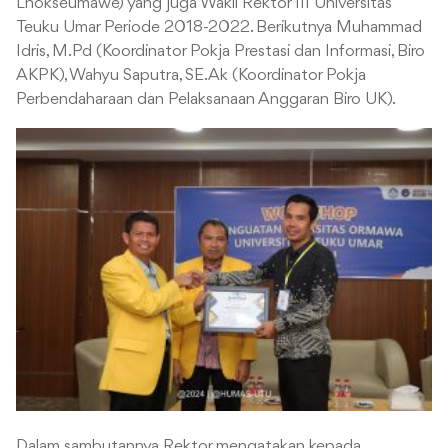
Lhokseumawe) yang juga Wakil Rektor III Universitas
Teuku Umar Periode 2018-2022. Berikutnya Muhammad
Idris, M.Pd (Koordinator Pokja Prestasi dan Informasi, Biro
AKPK), Wahyu Saputra, SE.Ak (Koordinator Pokja
Perbendaharaan dan Pelaksanaan Anggaran Biro UK).
Dalam sambutannya Rektor mengatakan kepada