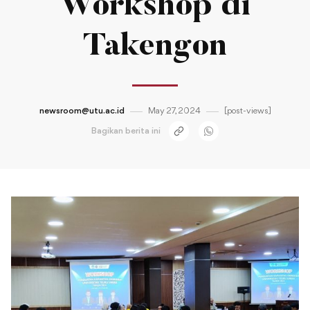
Workshop di
Takengon
newsroom@utu.ac.id
May 27, 2024
[post-views]
Bagikan berita ini