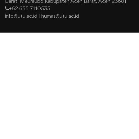
Darat,
Meureubo,Kabupaten Aceh Barat,
Aceh 23681
+62 655-7110535
info@utu.ac.id
|
humas@utu.ac.id