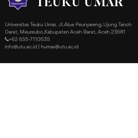
Universitas Teuku Umar,
Jl. Alue Peunyareng, Ujong Tanoh
Darat,
Meureubo,Kabupaten Aceh Barat,
Aceh 23681
+62 655-7110535
info@utu.ac.id
|
humas@utu.ac.id