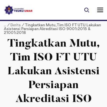
S
k
i
p
/
Berita
/
Tingkatkan Mutu, Tim ISO FT UTU Lakukan
t
Asistensi Persiapan Akreditasi ISO 9001:2015 &
o
21001:2018
c
Tingkatkan Mutu,
o
n
t
Tim ISO FT UTU
e
n
Lakukan Asistensi
t
Persiapan
Akreditasi ISO