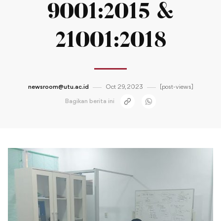
9001:2015 &
21001:2018
newsroom@utu.ac.id
Oct 29, 2023
[post-views]
Bagikan berita ini