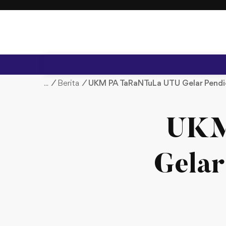
S
k
i
p
t
o
c
/
Berita
/
UKM PA TaRaNTuLa UTU Gelar Pendi
o
n
t
UKM
e
n
t
Gelar