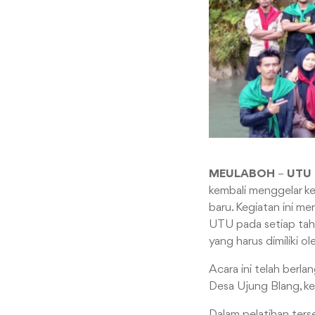
MEULABOH
–
UTU
kembali menggelar k
baru. Kegiatan ini m
UTU pada setiap tah
yang harus dimiliki o
Acara ini telah berl
Desa Ujung Blang, k
Dalam pelatihan ter