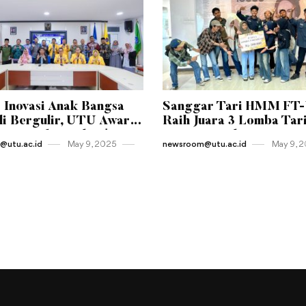
 Inovasi Anak Bangsa
Sanggar Tari HMM FT
i Bergulir, UTU Awards
Raih Juara 3 Lomba Tar
Resmi Diluncurkan!
Kreasi Tingkat Universi
utu.ac.id
May 9 , 2025
newsroom@utu.ac.id
May 9 , 