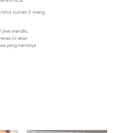
 TaRaNTuLa.
 lolos cuman 2 orang
 jiwa mandiri,
rasi ini akan
iswa yang nantinya