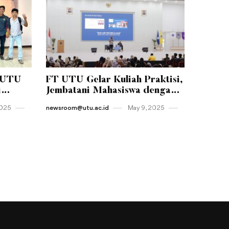
-UTU
FT UTU Gelar Kuliah Praktisi,
i
Jembatani Mahasiswa dengan
tas
Dunia Kerja Nyata
2025
newsroom@utu.ac.id
May 9 , 2025