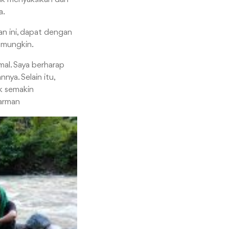
a.
n ini, dapat dengan
 mungkin.
mal. Saya berharap
a. Selain itu,
k semakin
darman