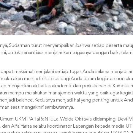
ya, Sudarman turut menyampaikan, bahwa setiap peserta maup
 ini, untuk senantiasa menjalankan tugasnya dengan baik, sela
dapat maksimal menjalani setiap tugas Anda selama menjadi a
f, maka akan menjadi nilai plus bagi Anda dalam kegiatan non ak
tap menjadikan aktivitas akademik dan perkuliahan di Kampus m
rus mampu melakukan manajemen waktu yang baik, agar kegia
enjadi balance. Keduanya menjadi hal yang penting untuk And
arman saat mengakhiri sambutannya.
 Umum UKM PA TaRaNTuLa, Welda Oktavia didampingi Devi Mil
, dan Aifa Yarita selaku koordinator Lapangan kepada media 