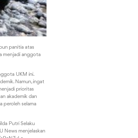
un panitia atas
ma menjadi anggota
nggota UKM ini.
ademik. Namun, ingat
enjadi prioritas
tan akademik dan
a peroleh selama
da Putri Selaku
UTU News menjelaskan