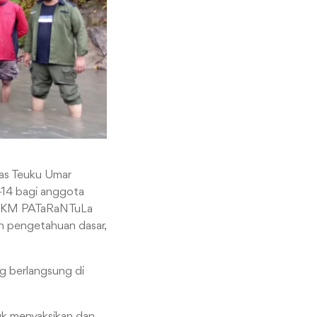
tas Teuku Umar
-14 bagi anggota
eh UKM PATaRaNTuLa
n pengetahuan dasar,
ng berlangsung di
uk menyaksikan dan