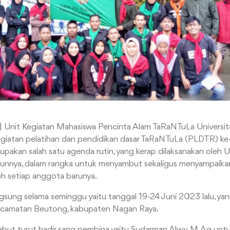
| Unit Kegiatan Mahasiswa Pencinta Alam TaRaNTuLa Universi
egiatan pelatihan dan pendidikan dasar TaRaNTuLa (PLDTR) ke
erupakan salah satu agenda rutin, yang kerap dilaksanakan ol
unnya, dalam rangka untuk menyambut sekaligus menyampaika
leh setiap anggota barunya.
angsung selama seminggu yaitu tanggal 19-24 Juni 2023 lalu, ya
ecamatan Beutong, kabupaten Nagan Raya.
sebut turut hadir sang pembina yaitu Sudarman Alwy, M.Ag unt