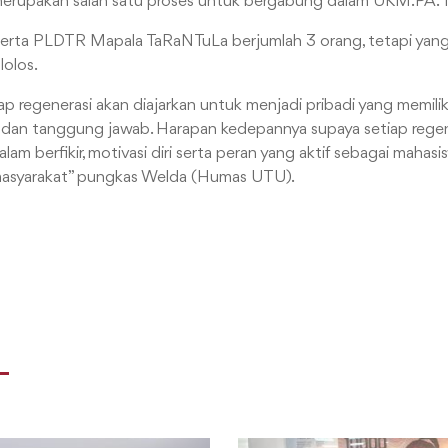
merupakan salah satu proses untuk bergabung dalam UKM.PA.
eserta PLDTR Mapala TaRaNTuLa berjumlah 3 orang, tetapi yang
lolos.
iap regenerasi akan diajarkan untuk menjadi pribadi yang memiliki
dan tanggung jawab. Harapan kedepannya supaya setiap regene
dalam berfikir, motivasi diri serta peran yang aktif sebagai mahas
 masyarakat” pungkas Welda (Humas UTU).