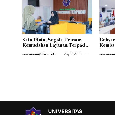
Satu Pintu, Segala Urusan:
Gebyar
Kemudahan Layanan Terpadu
Kembal
di Jantung Kampus UTU
ke-11 
newsroom@utu.ac.id
May 11 , 2025
newsroom@