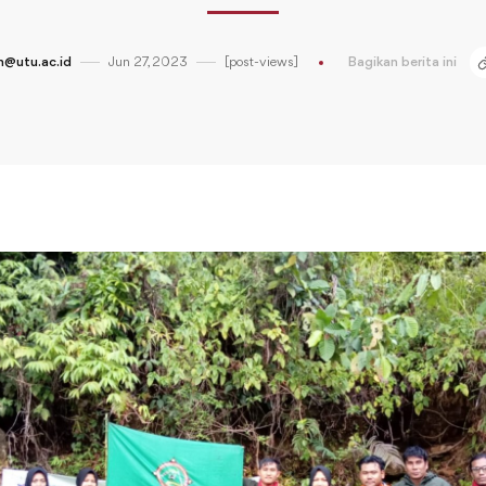
@utu.ac.id
Jun 27, 2023
[post-views]
Bagikan berita ini