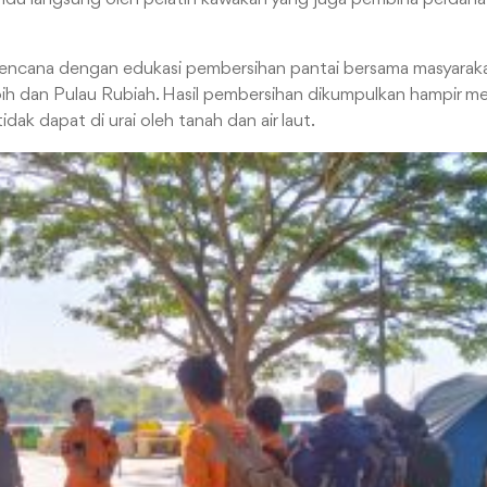
encana dengan edukasi pembersihan pantai bersama masyarakat di
oih dan Pulau Rubiah. Hasil pembersihan dikumpulkan hampir m
idak dapat di urai oleh tanah dan air laut.