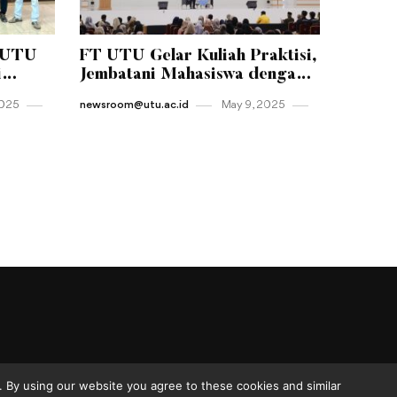
-UTU
FT UTU Gelar Kuliah Praktisi,
i
Jembatani Mahasiswa dengan
tas
Dunia Kerja Nyata
2025
newsroom@utu.ac.id
May 9 , 2025
 By using our website you agree to these cookies and similar