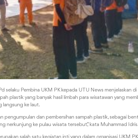
Pd selaku Pembina UKM PK kepada UTU News menjelaskan di 
pah plastik yang banyak hasil limbah para wisatawan yang mem
g langsung ke laut.
kan pengumpulan dan pembersihan sampah plastik, sebagai ben
g nerkunjung ke pulau wisata tersebut,” kata Muhammad Idris
upakan salah satu kegiatan inti yang dalam organisasi UKM P