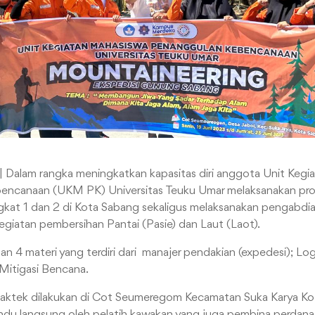
| Dalam rangka meningkatkan kapasitas diri anggota Unit Kegi
encanaan (UKM PK) Universitas Teuku Umar melaksanakan pr
ngkat 1 dan 2 di Kota Sabang sekaligus melaksanakan pengabdi
giatan pembersihan Pantai (Pasie) dan Laut (Laot).
an 4 materi yang terdiri dari manajer pendakian (expedesi); Lo
n Mitigasi Bencana.
praktek dilakukan di Cot Seumeregom Kecamatan Suka Karya Ko
andu langsung oleh pelatih kawakan yang juga pembina perdan