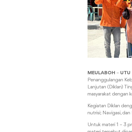
MEULABOH
–
UTU
Penanggulangan Keb
Lanjutan (Diklan) Ti
masyarakat dengan ke
Kegiatan Diklan deng
nutrisi; Navigasi, da
Untuk materi 1 – 3 
materi tersebut dip