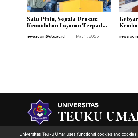
Satu Pintu, Segala Urusan:
Gebyar
Kemudahan Layanan Terpadu
Kembal
di Jantung Kampus UTU
ke-11 
newsroom@utu.ac.id
May 11 , 2025
newsroom@
Universitas Teuku Umar uses functional cookies and cookies 