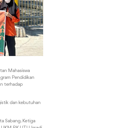
atan Mahasiswa
ogram Pendidikan
an terhadap
gistik dan kebutuhan
ta Sabang. Ketiga
a UKM PK UTU, Irsadi