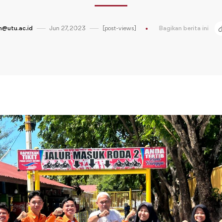
@utu.ac.id
Jun 27, 2023
[post-views]
Bagikan berita ini