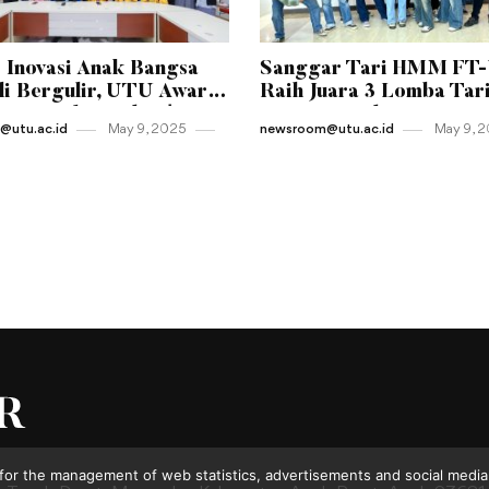
 Inovasi Anak Bangsa
Sanggar Tari HMM FT
i Bergulir, UTU Awards
Raih Juara 3 Lomba Tar
Resmi Diluncurkan!
Kreasi Tingkat Universi
utu.ac.id
May 9 , 2025
newsroom@utu.ac.id
May 9 , 
for the management of web statistics, advertisements and social media.