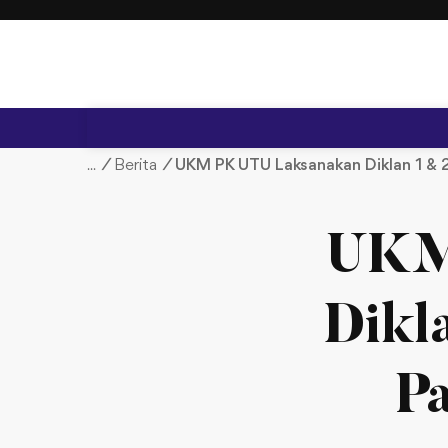
S
k
i
p
t
o
c
/
Berita
/
UKM PK UTU Laksanakan Diklan 1 & 2
o
n
t
UKM
e
n
t
Dikl
Pa