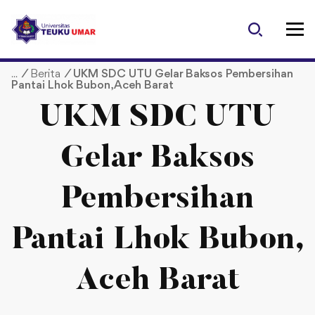
S
k
i
p
/
Berita
/
UKM SDC UTU Gelar Baksos Pembersihan
t
Pantai Lhok Bubon, Aceh Barat
o
c
UKM SDC UTU
o
n
Gelar Baksos
t
e
Pembersihan
n
t
Pantai Lhok Bubon,
Aceh Barat