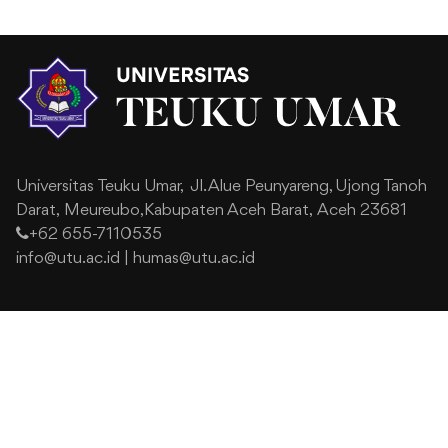
Universitas Teuku Umar,
Jl. Alue Peunyareng, Ujong Tanoh
Darat,
Meureubo,Kabupaten Aceh Barat,
Aceh 23681
+62 655-7110535
info@utu.ac.id
|
humas@utu.ac.id