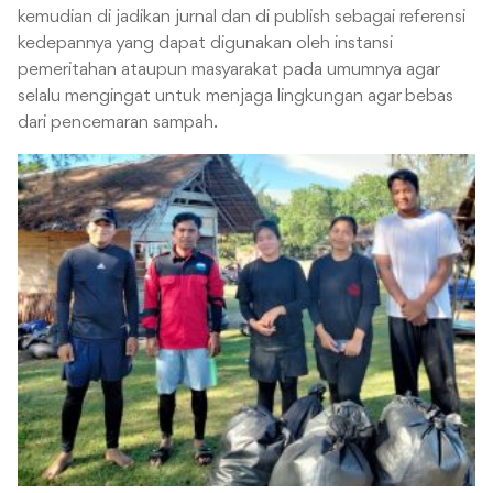
kemudian di jadikan jurnal dan di publish sebagai referensi
kedepannya yang dapat digunakan oleh instansi
pemeritahan ataupun masyarakat pada umumnya agar
selalu mengingat untuk menjaga lingkungan agar bebas
dari pencemaran sampah.