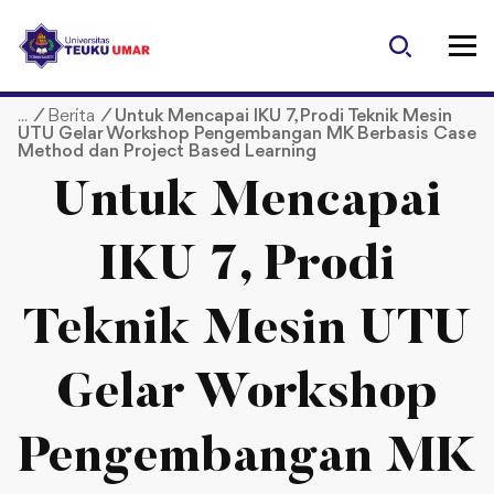
S
k
i
p
/
Berita
/
Untuk Mencapai IKU 7, Prodi Teknik Mesin
t
UTU Gelar Workshop Pengembangan MK Berbasis Case
o
Method dan Project Based Learning
c
Untuk Mencapai
o
n
t
IKU 7, Prodi
e
n
Teknik Mesin UTU
t
Gelar Workshop
Pengembangan MK