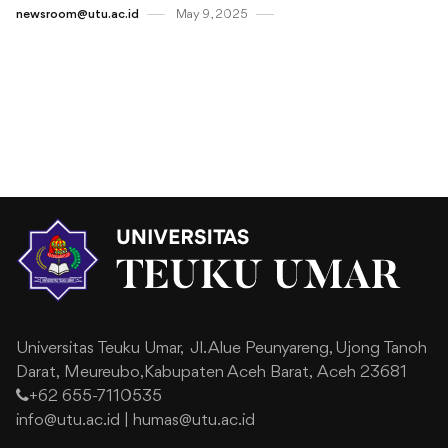
newsroom@utu.ac.id
May 9 , 2025
Universitas Teuku Umar,
Jl. Alue Peunyareng, Ujong Tanoh
Darat,
Meureubo,Kabupaten Aceh Barat,
Aceh 23681
+62 655-7110535
info@utu.ac.id
|
humas@utu.ac.id