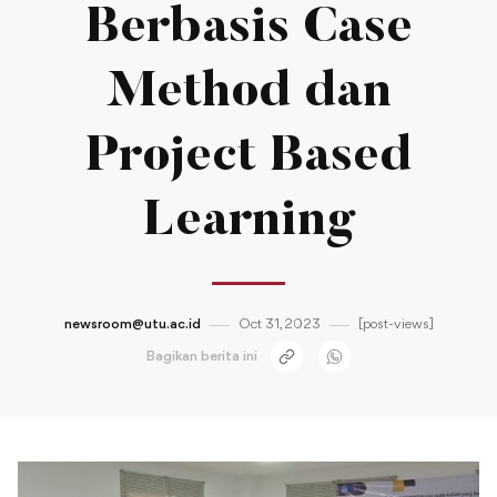
Berbasis Case
Method dan
Project Based
Learning
newsroom@utu.ac.id
Oct 31, 2023
[post-views]
Bagikan berita ini