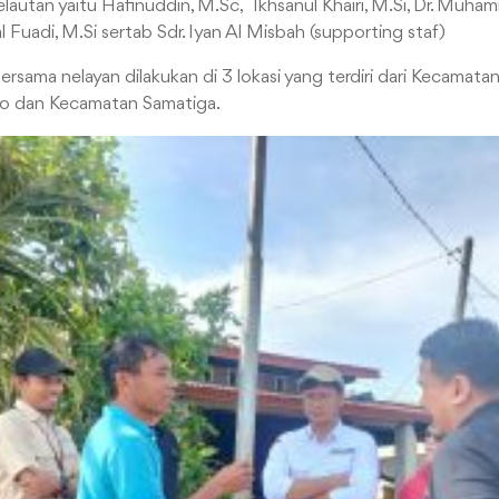
lautan yaitu Hafinuddin, M.Sc, Ikhsanul Khairi, M.Si, Dr. Muha
l Fuadi, M.Si sertab Sdr. Iyan Al Misbah (supporting staf)
ersama nelayan dilakukan di 3 lokasi yang terdiri dari Kecamat
 dan Kecamatan Samatiga.