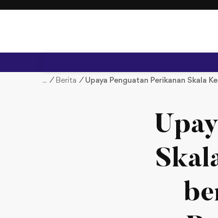
S
k
i
p
t
o
c
/
Berita
/
Upaya Penguatan Perikanan Skala Kec
o
n
t
Upay
e
n
t
Skal
be