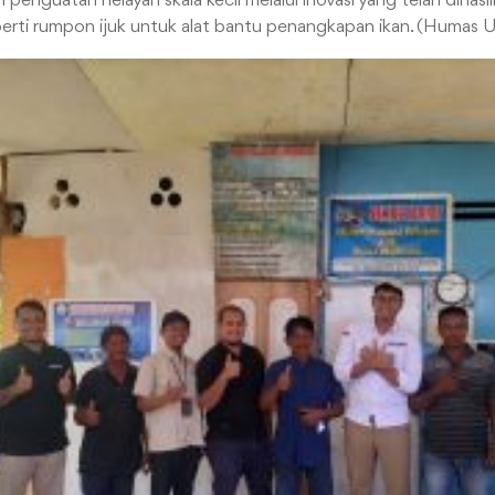
penguatan nelayan skala kecil melalui inovasi yang telah dihasi
rti rumpon ijuk untuk alat bantu penangkapan ikan. (Humas 