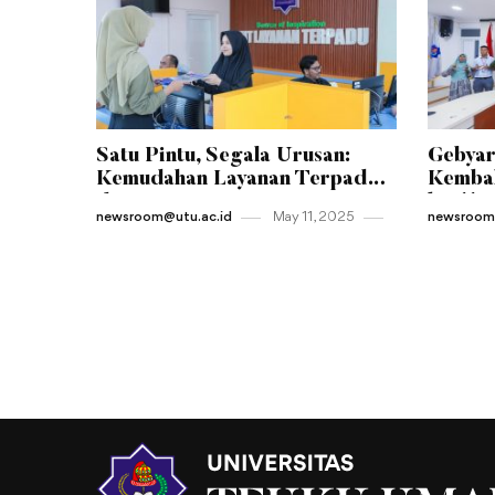
Satu Pintu, Segala Urusan:
Gebyar
Kemudahan Layanan Terpadu
Kembal
di Jantung Kampus UTU
ke-11 
newsroom@utu.ac.id
May 11 , 2025
newsroom@