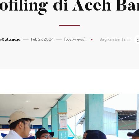
ofiling di Aceh Ba
@utu.ac.id
Feb 27, 2024
[post-views]
Bagikan berita ini