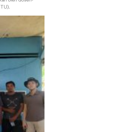
lkan oleh dosen-
UTU).