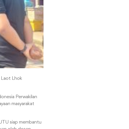
a Laot Lhok
donesia Perwakilan
ayaan masyarakat
wa UTU siap membantu