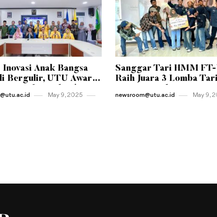
 Inovasi Anak Bangsa
Sanggar Tari HMM FT
i Bergulir, UTU Awards
Raih Juara 3 Lomba Tar
Resmi Diluncurkan!
Kreasi Tingkat Universi
utu.ac.id
May 9 , 2025
newsroom@utu.ac.id
May 9 , 