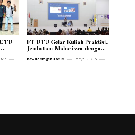
-UTU
FT UTU Gelar Kuliah Praktisi,
i
Jembatani Mahasiswa dengan
tas
Dunia Kerja Nyata
2025
newsroom@utu.ac.id
May 9 , 2025