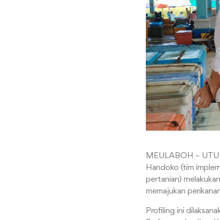
MEULABOH – UTU | Ba
Handoko (tim implem
pertanian) melakuka
memajukan perikanan 
Profiling ini dilaksa