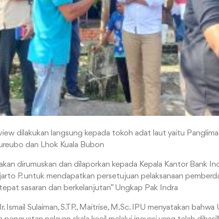
iew dilakukan langsung kepada tokoh adat laut yaitu Panglim
reubo dan Lhok Kuala Bubon
nti akan dirumuskan dan dilaporkan kepada Kepala Kantor Bank In
jarto P. untuk mendapatkan persetujuan pelaksanaan pemberd
g tepat sasaran dan berkelanjutan” Ungkap Pak Indra
Ir. Ismail Sulaiman, S.TP., Maitrise, M.Sc. IPU menyatakan bah