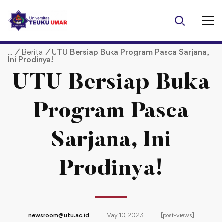
S
k
i
p
/
Berita
/
UTU Bersiap Buka Program Pasca Sarjana,
t
Ini Prodinya!
o
c
UTU Bersiap Buka
o
n
Program Pasca
t
e
Sarjana, Ini
n
t
Prodinya!
newsroom@utu.ac.id
May 10, 2023
[post-views]