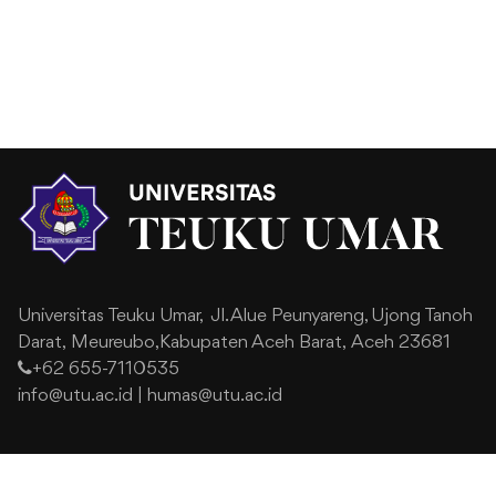
Universitas Teuku Umar,
Jl. Alue Peunyareng, Ujong Tanoh
Darat,
Meureubo,Kabupaten Aceh Barat,
Aceh 23681
+62 655-7110535
info@utu.ac.id
|
humas@utu.ac.id