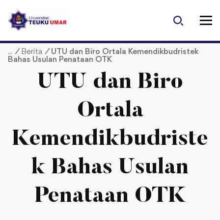
S
k
i
p
/
Berita
/
UTU dan Biro Ortala Kemendikbudristek
t
Bahas Usulan Penataan OTK
o
c
UTU dan Biro
o
n
Ortala
t
e
Kemendikbudriste
n
t
k Bahas Usulan
Penataan OTK