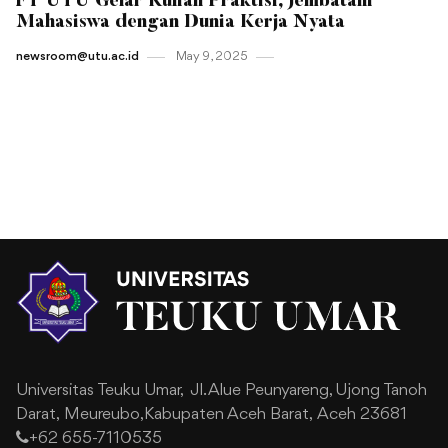
FT UTU Gelar Kuliah Praktisi, Jembatani
Mahasiswa dengan Dunia Kerja Nyata
newsroom@utu.ac.id
May 9 , 2025
Universitas Teuku Umar,
Jl. Alue Peunyareng, Ujong Tanoh
Darat,
Meureubo,Kabupaten Aceh Barat,
Aceh 23681
+62 655-7110535