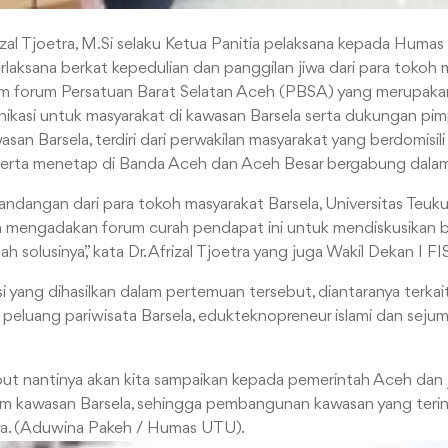
rizal Tjoetra, M.Si selaku Ketua Panitia pelaksana kepada Hu
rlaksana berkat kepedulian dan panggilan jiwa dari para tokoh
m forum Persatuan Barat Selatan Aceh (PBSA) yang merupakan
nikasi untuk masyarakat di kawasan Barsela serta dukungan pi
san Barsela, terdiri dari perwakilan masyarakat yang berdomisili
 serta menetap di Banda Aceh dan Aceh Besar bergabung dal
ndangan dari para tokoh masyarakat Barsela, Universitas Teu
n mengadakan forum curah pendapat ini untuk mendiskusikan 
ah solusinya,” kata Dr. Afrizal Tjoetra yang juga Wakil Dekan I F
 yang dihasilkan dalam pertemuan tersebut, diantaranya terka
a, peluang pariwisata Barsela, edukteknopreneur islami dan seju
ut nantinya akan kita sampaikan kepada pemerintah Aceh dan
m kawasan Barsela, sehingga pembangunan kawasan yang terin
ya. (Aduwina Pakeh / Humas UTU).