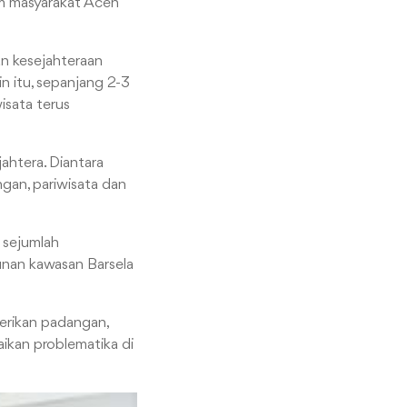
am masyarakat Aceh
n kesejahteraan
in itu, sepanjang 2-3
isata terus
ahtera. Diantara
ngan, pariwisata dan
 sejumlah
unan kawasan Barsela
erikan padangan,
kan problematika di