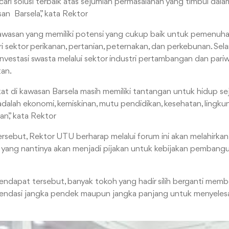
ari solusi terbaik atas sejumlah permasalahan yang timbul dal
n Barsela,” kata Rektor
awasan yang memiliki potensi yang cukup baik untuk pemenuha
ari sektor perikanan, pertanian, peternakan, dan perkebunan. Sela
 investasi swasta melalui sektor industri pertambangan dan pariw
an.
kat di kawasan Barsela masih memiliki tantangan untuk hidup sej
dalah ekonomi, kemiskinan, mutu pendidikan, kesehatan, lingku
,” kata Rektor
rsebut, Rektor UTU berharap melalui forum ini akan melahirkan
 yang nantinya akan menjadi pijakan untuk kebijakan pembang
ndapat tersebut, banyak tokoh yang hadir silih berganti memb
ndasi jangka pendek maupun jangka panjang untuk menyelesai