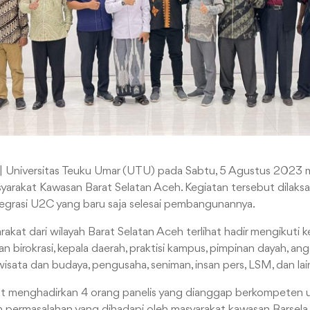
| Universitas Teuku Umar (UTU) pada Sabtu, 5 Agustus 2023 
arakat Kawasan Barat Selatan Aceh. Kegiatan tersebut dilaksa
egrasi U2C yang baru saja selesai pembangunannya.
kat dari wilayah Barat Selatan Aceh terlihat hadir mengikuti ke
an birokrasi, kepala daerah, praktisi kampus, pimpinan dayah, angg
wisata dan budaya, pengusaha, seniman, insan pers, LSM, dan lain
turut menghadirkan 4 orang panelis yang dianggap berkompeten
permasalahan yang dihadapi oleh masyarakat kawasan Barsela, 