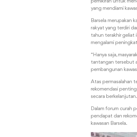
pemikiran untuk menc
yang mendiami kawasa
Barsela merupakan k
rakyat yang terdiri d
tahun terakhir geliat
mengalami peningkat
“Hanya saja, masyara
tantangan tersebut a
pembangunan kawasan
Atas permasalahan te
rekomendasi penting
secara berkelanjutan.
Dalam forum curah pe
pendapat dan rekome
kawasan Barsela.