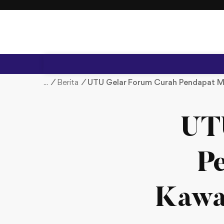
S
k
i
p
t
o
c
/
Berita
/
UTU Gelar Forum Curah Pendapat M
o
n
t
UT
e
n
t
P
Kawa