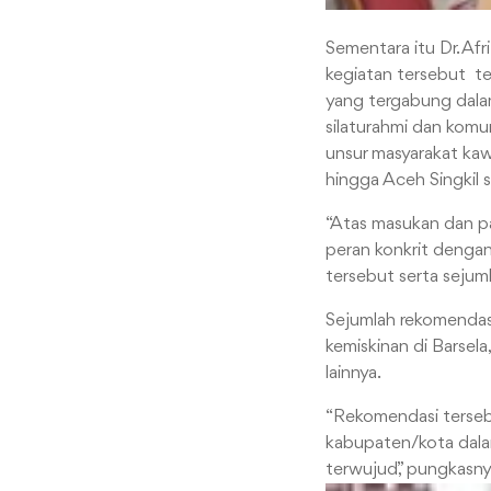
Sementara itu Dr. Af
kegiatan tersebut te
yang tergabung dala
silaturahmi dan komu
unsur masyarakat kawa
hingga Aceh Singkil
“Atas masukan dan pa
peran konkrit denga
tersebut serta sejuml
Sejumlah rekomendasi
kemiskinan di Barsel
lainnya.
“Rekomendasi terseb
kabupaten/kota dala
terwujud,” pungkasn