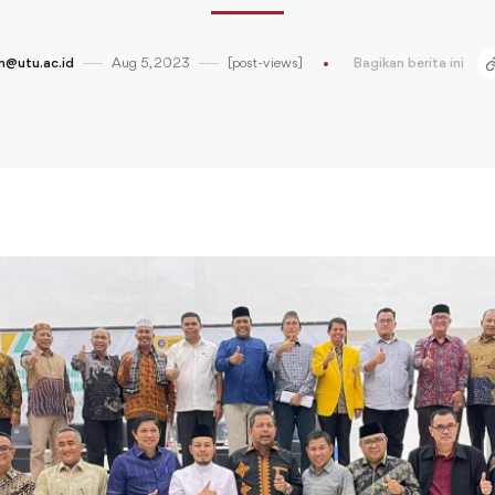
@utu.ac.id
Aug 5, 2023
[post-views]
Bagikan berita ini