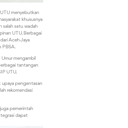
mas UTU menyebutkan
 masyarakat khususnya
 salah satu wadah
mpinan UTU. Berbagai
 dari Aceh Jaya
am PBSA.
ku Umur mengambil
berbagai tantangan
ISIP UTU.
it upaya pengentasan
mlah rekomendasi
 juga pemerintah
tegrasi dapat