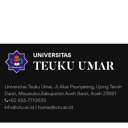
Universitas Teuku Umar,
Jl. Alue Peunyareng, Ujong Tanoh
Darat,
Meureubo,Kabupaten Aceh Barat,
Aceh 23681
+62 655-7110535
info@utu.ac.id
|
humas@utu.ac.id