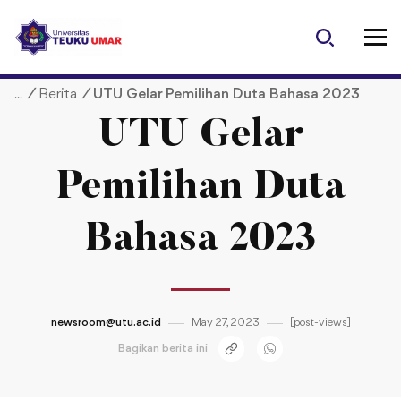
S
k
i
p
/
Berita
/
UTU Gelar Pemilihan Duta Bahasa 2023
t
o
UTU Gelar
c
o
Pemilihan Duta
n
t
e
Bahasa 2023
n
t
newsroom@utu.ac.id
May 27, 2023
[post-views]
Bagikan berita ini