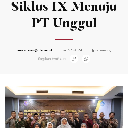
Siklus IX Menuju
PT Unggul
newsroom@utu.ac.id
Jan 27, 2024
[post-views]
Bagikan berita ini