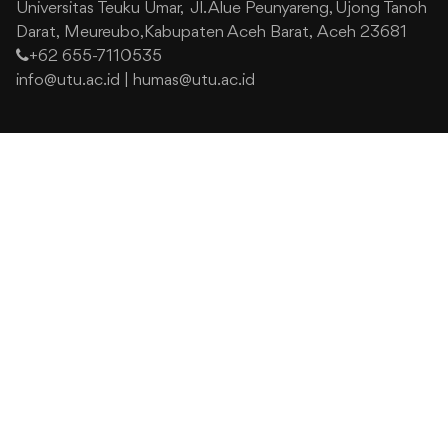
Universitas Teuku Umar,
Jl. Alue Peunyareng, Ujong Tanoh
Darat,
Meureubo,Kabupaten Aceh Barat,
Aceh 23681
+62 655-7110535
info@utu.ac.id
|
humas@utu.ac.id