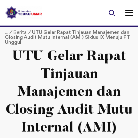
S
k
i
p
/
Berita
/
UTU Gelar Rapat Tinjauan Manajemen dan
t
Closing Audit Mutu Internal (AMI) Siklus IX Menuju PT
o
Unggul
c
UTU Gelar Rapat
o
n
t
Tinjauan
e
n
Manajemen dan
t
Closing Audit Mutu
Internal (AMI)