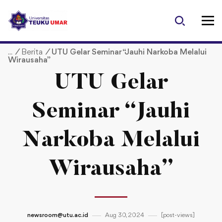
S
k
i
p
/
Berita
/
UTU Gelar Seminar “Jauhi Narkoba Melalui
t
Wirausaha”
o
c
UTU Gelar
o
n
Seminar “Jauhi
t
e
Narkoba Melalui
n
t
Wirausaha”
newsroom@utu.ac.id
Aug 30, 2024
[post-views]