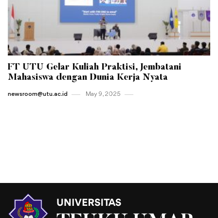
FT UTU Gelar Kuliah Praktisi, Jembatani
Mahasiswa dengan Dunia Kerja Nyata
newsroom@utu.ac.id
May 9 , 2025