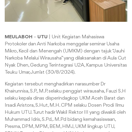
MEULABOH
–
UTU
| Unit Kegiatan Mahasiswa
Protokoler dan Anti Narkoba menggelar seminar Usaha
Mikro, Kecil dan Menengah (UMKM) dengan tajuk “Jauhi
Narkoba Melalui Wirausaha” yang dilaksanakan di Aula Cut
Nyak Dhen, Gedung Terintegrasi U2A, Kampus Universitas
Teuku Umar, Jum’at (30/8/2024).
Kegiatan tersebut menghadirkan narasumber Dr
Khairunnisa, S.P., M.P. selaku penggiat wirausaha, Fauzi S.H
selaku kepala dinas disperindagkop UKM Aceh Barat dan
Irsadi Aristora, S.Hut, M.H. CPM selaku Dosen Prodi Ilmu
Hukum UTU. Turut hadir Wakil Rektor III yang diwakili oleh
Muhammad Idris, S.Pd,. M.Pd bidang kemahasiswaan,
Presma, DPM, MPM, BEM, HMJ, UKM lingkup UTU,