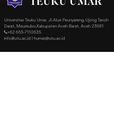
Universitas Teuku Umar,
Jl. Alue Peunyareng, Ujong Tanoh
Darat,
Meureubo,Kabupaten Aceh Barat,
Aceh 23681
+62 655-7110535
info@utu.ac.id
|
humas@utu.ac.id