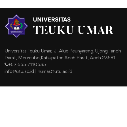
Universitas Teuku Umar,
Jl. Alue Peunyareng, Ujong Tanoh
Darat,
Meureubo,Kabupaten Aceh Barat,
Aceh 23681
+62 655-7110535
info@utu.ac.id
|
humas@utu.ac.id