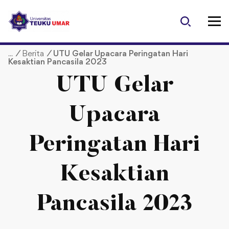
S
k
i
p
/
Berita
/
UTU Gelar Upacara Peringatan Hari
t
Kesaktian Pancasila 2023
o
c
UTU Gelar
o
n
Upacara
t
e
Peringatan Hari
n
t
Kesaktian
Pancasila 2023