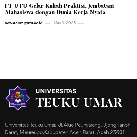
FT UTU Gelar Kuliah Praktisi, Jembatani
Mahasiswa dengan Dunia Kerja Nyata
newsroom@utu.ac.id
May 9 , 2025
Universitas Teuku Umar,
Jl. Alue Peunyareng, Ujong Tanoh
Darat,
Meureubo,Kabupaten Aceh Barat,
Aceh 23681