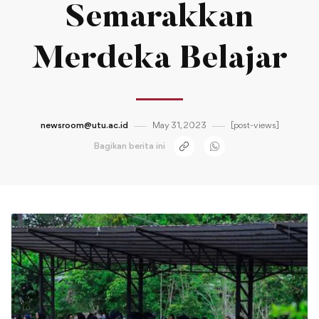
Semarakkan
Merdeka Belajar
newsroom@utu.ac.id
May 31, 2023
[post-views]
Bagikan berita ini