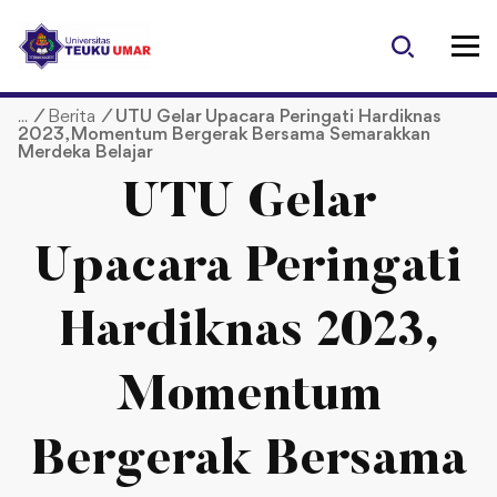
S
k
i
p
/
Berita
/
UTU Gelar Upacara Peringati Hardiknas
t
2023, Momentum Bergerak Bersama Semarakkan
o
Merdeka Belajar
c
UTU Gelar
o
n
t
Upacara Peringati
e
n
Hardiknas 2023,
t
Momentum
Bergerak Bersama