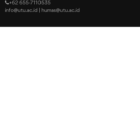
+62 655-7110535
info@utu.ac.id
|
humas@utu.ac.id