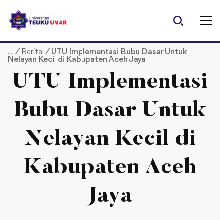
S
k
i
p
/
Berita
/
UTU Implementasi Bubu Dasar Untuk
t
Nelayan Kecil di Kabupaten Aceh Jaya
o
c
UTU Implementasi
o
n
Bubu Dasar Untuk
t
e
Nelayan Kecil di
n
t
Kabupaten Aceh
Jaya