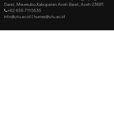
Darat,
Meureubo,Kabupaten Aceh Barat,
Aceh 23681
+62 655-7110535
info@utu.ac.id
|
humas@utu.ac.id