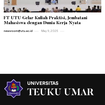
FT UTU Gelar Kuliah Praktisi, Jembatani
Mahasiswa dengan Dunia Kerja Nyata
newsroom@utu.ac.id
May 9 , 2025