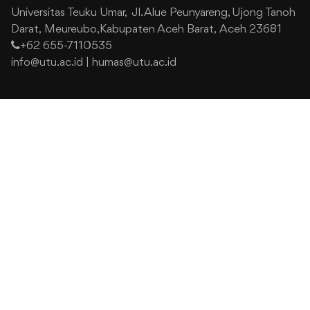
Universitas Teuku Umar,
Jl. Alue Peunyareng, Ujong Tanoh
Darat,
Meureubo,Kabupaten Aceh Barat,
Aceh 23681
+62 655-7110535
info@utu.ac.id
|
humas@utu.ac.id