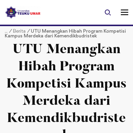
S
k
i
p
/
Berita
/
UTU Menangkan Hibah Program Kompetisi
t
Kampus Merdeka dari Kemendikbudristek
o
c
UTU Menangkan
o
n
Hibah Program
t
e
Kompetisi Kampus
n
t
Merdeka dari
Kemendikbudriste