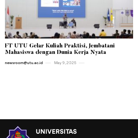
FT UTU Gelar Kuliah Praktisi, Jembatani
Mahasiswa dengan Dunia Kerja Nyata
newsroom@utu.ac.id
May 9 , 2025