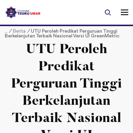
S
k
i
p
/
Berita
/
UTU Peroleh Predikat Perguruan Tinggi
t
Berkelanjutan Terbaik Nasional Versi UI GreenMetric
o
c
UTU Peroleh
o
n
Predikat
t
e
Perguruan Tinggi
n
t
Berkelanjutan
Terbaik Nasional