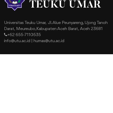
Universitas Teuku Umar,
Jl. Alue Peunyareng, Ujong Tanoh
Darat,
Meureubo,Kabupaten Aceh Barat,
Aceh 23681
+62 655-7110535
info@utu.ac.id
|
humas@utu.ac.id