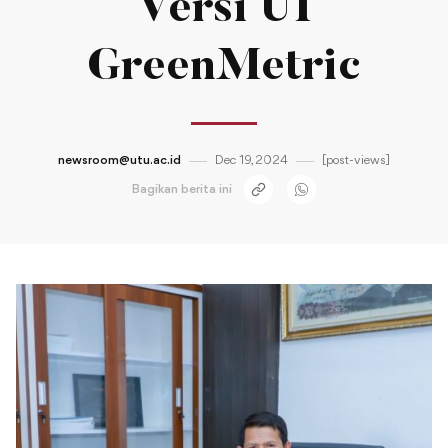
Versi UI
GreenMetric
newsroom@utu.ac.id
Dec 19, 2024
[post-views]
Bagikan berita ini