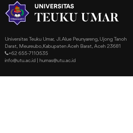
Universitas Teuku Umar,
Jl. Alue Peunyareng, Ujong Tanoh
Darat,
Meureubo,Kabupaten Aceh Barat,
Aceh 23681
+62 655-7110535
info@utu.ac.id
|
humas@utu.ac.id