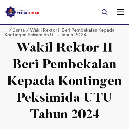
S
k
i
p
/
Berita
/
Wakil Rektor II Beri Pembekalan Kepada
t
Kontingen Peksimida UTU Tahun 2024
o
c
Wakil Rektor II
o
n
Beri Pembekalan
t
e
Kepada Kontingen
n
t
Peksimida UTU
Tahun 2024