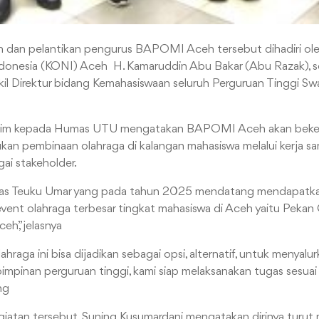
 dan pelantikan pengurus BAPOMI Aceh tersebut dihadiri ol
donesia (KONI) Aceh H. Kamaruddin Abu Bakar (Abu Razak), ser
il Direktur bidang Kemahasiswaan seluruh Perguruan Tinggi Sw
rahim kepada Humas UTU mengatakan BAPOMI Aceh akan beker
kan pembinaan olahraga di kalangan mahasiswa melalui kerja s
ai stakeholder.
itas Teuku Umar yang pada tahun 2025 mendatang mendapatk
vent olahraga terbesar tingkat mahasiswa di Aceh yaitu Peka
h,”jelasnya
ahraga ini bisa dijadikan sebagai opsi, alternatif, untuk menyalu
mpinan perguruan tinggi, kami siap melaksanakan tugas sesu
ng
iatan tersebut, Suning Kusumardani mengatakan dirinya turu