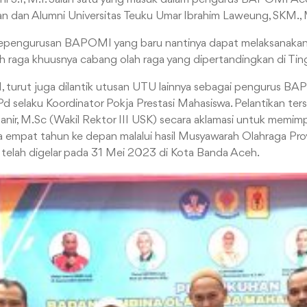
n dan Alumni Universitas Teuku Umar Ibrahim Laweung, SKM.,
 kepengurusan BAPOMI yang baru nantinya dapat melaksanak
lah raga khuusnya cabang olah raga yang dipertandingkan di Tin
III, turut juga dilantik utusan UTU lainnya sebagai pengurus B
 selaku Koordinator Pokja Prestasi Mahasiswa. Pelantikan te
stanir, M.Sc (Wakil Rektor III USK) secara aklamasi untuk me
 empat tahun ke depan malalui hasil Musyawarah Olahraga Pro
lah digelar pada 31 Mei 2023 di Kota Banda Aceh.