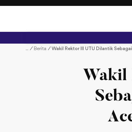
S
k
i
p
t
o
c
/
Berita
/
Wakil Rektor III UTU Dilantik Seb
o
n
t
Wakil 
e
n
t
Seba
Ac