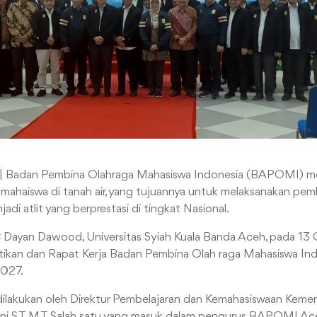
| Badan Pembina Olahraga Mahasiswa Indonesia (BAPOMI) me
mahaiswa di tanah air, yang tujuannya untuk melaksanakan pem
di atlit yang berprestasi di tingkat Nasional.
Dayan Dawood, Universitas Syiah Kuala Banda Aceh, pada 13
ntikan dan Rapat Kerja Badan Pembina Olah raga Mahasiswa I
027.
dilakukan oleh Direktur Pembelajaran dan Kemahasiswaan Kemend
ni S.T, M.T. Salah satu yang masuk dalam pengurus BAPOMI Ace