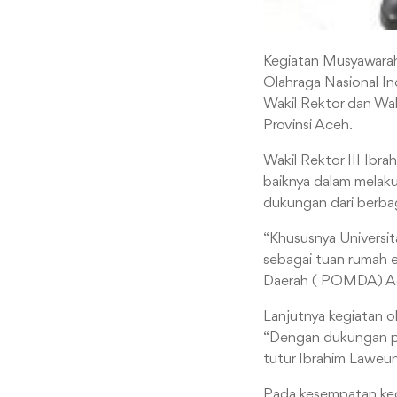
Kegiatan Musyawarah
Olahraga Nasional In
Wakil Rektor dan Wak
Provinsi Aceh.
Wakil Rektor III Ib
baiknya dalam melaku
dukungan dari berbag
“Khususnya Univers
sebagai tuan rumah e
Daerah ( POMDA) Ace
Lanjutnya kegiatan ol
“Dengan dukungan pi
tutur Ibrahim Laweu
Pada kesempatan keg