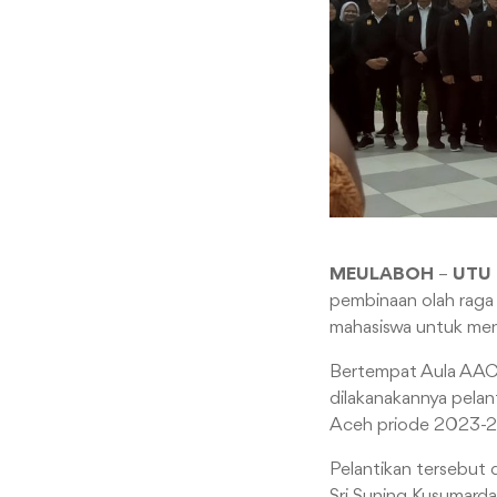
MEULABOH
–
UTU
pembinaan olah raga 
mahasiswa untuk menja
Bertempat Aula AAC 
dilakanakannya pela
Aceh priode 2023-2
Pelantikan tersebut 
Sri Suning Kusumarda