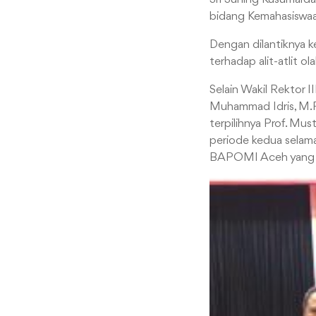
bidang Kemahasiswaa
Dengan dilantiknya
terhadap alit-atlit o
Selain Wakil Rektor 
Muhammad Idris, M.Pd
terpilihnya Prof. Mu
periode kedua selama
BAPOMI Aceh yang te