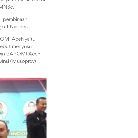
 MNSc.
an pembinaan
gkat Nasional.
APOMI Aceh yaitu
rsebut menyusul
mimpin BAPOMI Aceh
vinsi (Musoprov)