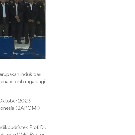
rupakan induk dari
binaan olah raga bagi
 Oktober 2023
ndonesia (BAPOMI)
ikbudristek Prof. Dr.
h yaitu Wakil Rektor