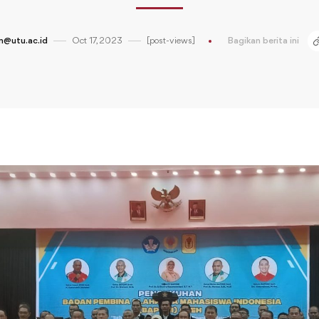
@utu.ac.id
Oct 17, 2023
[post-views]
Bagikan berita ini