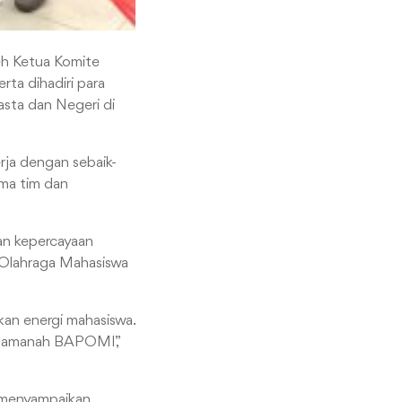
eh Ketua Komite
ta dihadiri para
asta dan Negeri di
ja dengan sebaik-
ama tim dan
an kepercayaan
n Olahraga Mahasiswa
rkan energi mahasiswa.
ai amanah BAPOMI,”
t menyampaikan