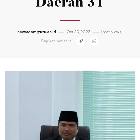
Daerah 3T
newsroom@utu.ac.id
Oct 20, 2023
[post-views]
Bagikan berita ini