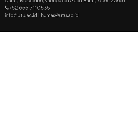
Darat,
Meureubo,Kabupaten Aceh Barat,
Aceh 23681
+62 655-7110535
info@utu.ac.id
|
humas@utu.ac.id