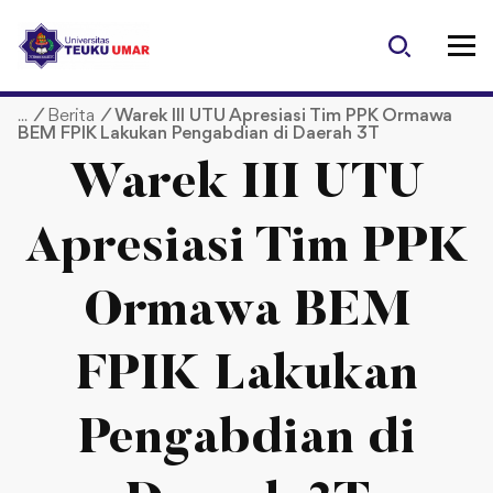
S
k
i
p
/
Berita
/
Warek III UTU Apresiasi Tim PPK Ormawa
t
BEM FPIK Lakukan Pengabdian di Daerah 3T
o
c
Warek III UTU
o
n
Apresiasi Tim PPK
t
e
Ormawa BEM
n
t
FPIK Lakukan
Pengabdian di