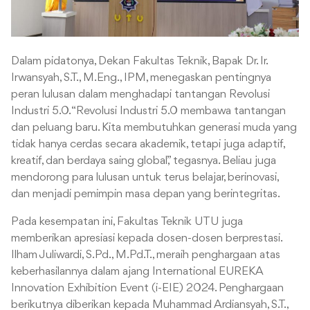
Dalam pidatonya, Dekan Fakultas Teknik, Bapak Dr. Ir.
Irwansyah, S.T., M.Eng., IPM, menegaskan pentingnya
peran lulusan dalam menghadapi tantangan Revolusi
Industri 5.0. “Revolusi Industri 5.0 membawa tantangan
dan peluang baru. Kita membutuhkan generasi muda yang
tidak hanya cerdas secara akademik, tetapi juga adaptif,
kreatif, dan berdaya saing global,” tegasnya. Beliau juga
mendorong para lulusan untuk terus belajar, berinovasi,
dan menjadi pemimpin masa depan yang berintegritas.
Pada kesempatan ini, Fakultas Teknik UTU juga
memberikan apresiasi kepada dosen-dosen berprestasi.
Ilham Juliwardi, S.Pd., M.Pd.T., meraih penghargaan atas
keberhasilannya dalam ajang International EUREKA
Innovation Exhibition Event (i-EIE) 2024. Penghargaan
berikutnya diberikan kepada Muhammad Ardiansyah, S.T.,