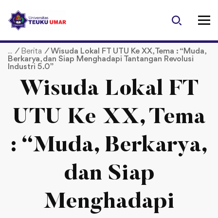
S
k
i
p
/
Berita
/
Wisuda Lokal FT UTU Ke XX, Tema : “Muda,
t
Berkarya, dan Siap Menghadapi Tantangan Revolusi
o
Industri 5.0”
c
Wisuda Lokal FT
o
n
t
UTU Ke XX, Tema
e
n
: “Muda, Berkarya,
t
dan Siap
Menghadapi