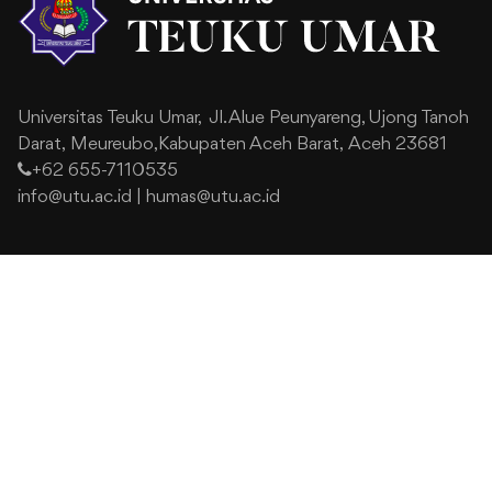
Universitas Teuku Umar,
Jl. Alue Peunyareng, Ujong Tanoh
Darat,
Meureubo,Kabupaten Aceh Barat,
Aceh 23681
+62 655-7110535
info@utu.ac.id
|
humas@utu.ac.id