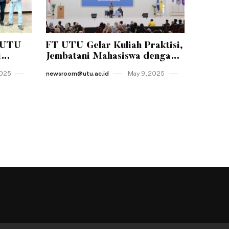
-UTU
FT UTU Gelar Kuliah Praktisi,
i
Jembatani Mahasiswa dengan
tas
Dunia Kerja Nyata
2025
newsroom@utu.ac.id
May 9 , 2025