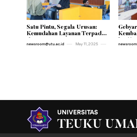
Satu Pintu, Segala Urusan:
Gebyar
Kemudahan Layanan Terpadu
Kembal
di Jantung Kampus UTU
ke-11 
newsroom@utu.ac.id
May 11 , 2025
newsroom@