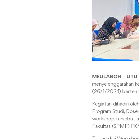
MEULABOH
–
UTU
menyelenggarakan k
(26/1/2024) bertemp
Kegiatan dihadiri ole
Program Studi, Dosen
workshop tersebut m
Fakultas (SPMF) FK
Tujuan dari Workshop