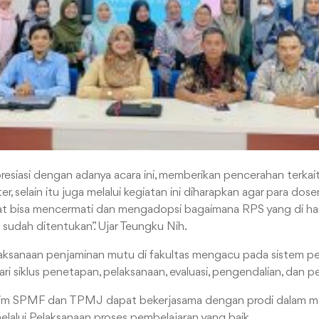
resiasi dengan adanya acara ini, memberikan pencerahan terk
, selain itu juga melalui kegiatan ini diharapkan agar para dose
t bisa mencermati dan mengadopsi bagaimana RPS yang di ha
sudah ditentukan”. Ujar Teungku Nih.
aksanaan penjaminan mutu di fakultas mengacu pada sistem p
 dari siklus penetapan, pelaksanaan, evaluasi, pengendalian, dan
 tim SPMF dan TPMJ dapat bekerjasama dengan prodi dalam 
elalui Pelaksanaan proses pembelajaran yang baik.