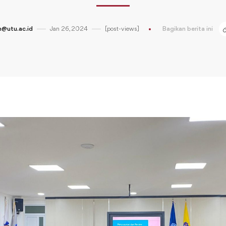
@utu.ac.id
Jan 26, 2024
[post-views]
Bagikan berita ini