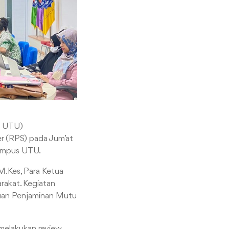
M UTU)
 (RPS) pada Jum’at
Kampus UTU.
 M.Kes, Para Ketua
rakat. Kegiatan
tuan Penjaminan Mutu
 melakukan review