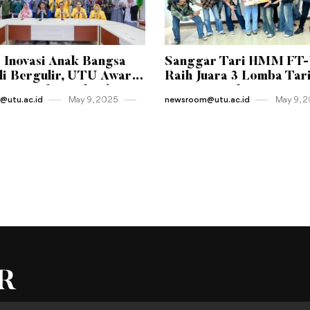
 Inovasi Anak Bangsa
Sanggar Tari HMM FT
i Bergulir, UTU Awards
Raih Juara 3 Lomba Tar
Resmi Diluncurkan!
Kreasi Tingkat Universi
utu.ac.id
May 9 , 2025
newsroom@utu.ac.id
May 9 , 