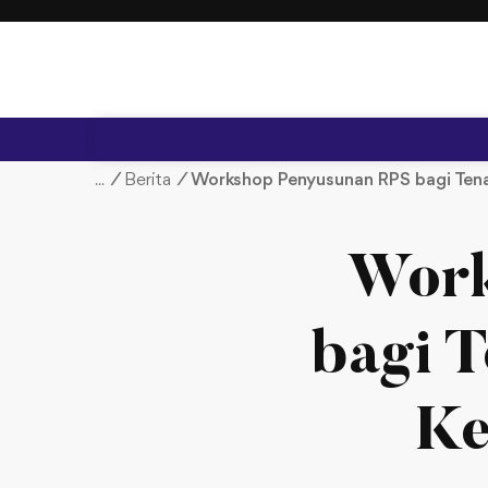
S
k
i
p
t
o
c
/
Berita
/
Workshop Penyusunan RPS bagi Tena
o
n
t
Work
e
n
t
bagi T
Ke