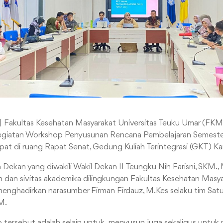
| Fakultas Kesehatan Masyarakat Universitas Teuku Umar (FK
egiatan Workshop Penyusunan Rencana Pembelajaran Semester
at di ruang Rapat Senat, Gedung Kuliah Terintegrasi (GKT) 
h Dekan yang diwakili Wakil Dekan II Teungku Nih Farisni, SKM.,
 dan sivitas akademika dilingkungan Fakultas Kesehatan Masya
enghadirkan narasumber Firman Firdauz, M.Kes selaku tim Sa
M.
 tersebut adalah selain untuk menyusun juga sekaligus untuk