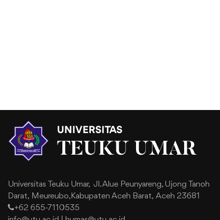
Universitas Teuku Umar,
Jl. Alue Peunyareng, Ujong Tanoh
Darat,
Meureubo,Kabupaten Aceh Barat,
Aceh 23681
+62 655-7110535
info@utu.ac.id
|
humas@utu.ac.id