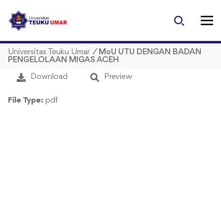
S
k
i
p
Universitas Teuku Umar
/
MoU UTU DENGAN BADAN
t
PENGELOLAAN MIGAS ACEH
o
c
Download
Preview
o
n
File Type:
pdf
t
e
n
t