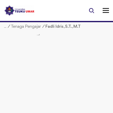
S
k
i
p
/
Tenaga Pengajar
/
Fadli Idris, S.T., M.T
t
o
c
o
n
t
e
n
t