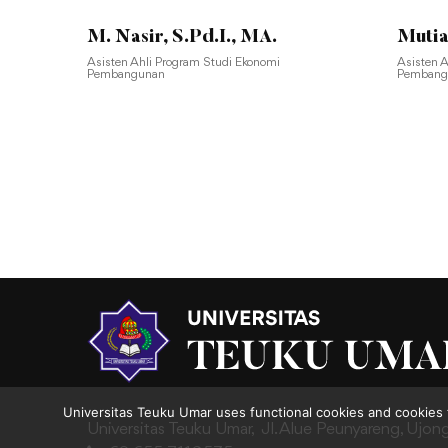
M. Nasir, S.Pd.I., MA.
Mutia
Asisten Ahli Program Studi Ekonomi
Asisten 
Pembangunan
Pembang
Universitas Teuku Umar uses functional cookies and cookies 
Universitas Teuku Umar,
Jl. Alue Peunyareng, Ujon