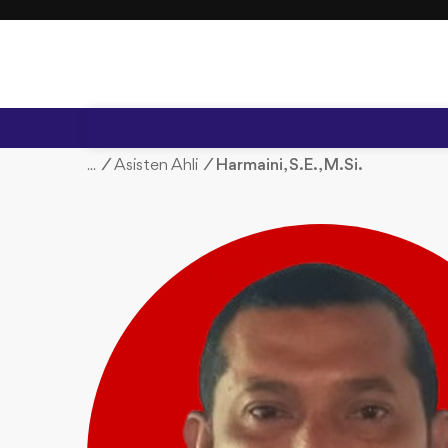
S
k
i
p
t
o
c
/
Asisten Ahli
/
Harmaini, S.E., M.Si.
o
n
t
e
n
t