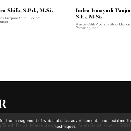
ra Shifa, S.Pd., M.Si.
Indra Ismayudi Tanju
S.E., M.Si.
Ahli Program Studi Ekonomi
unan
Asisten Ahli Program Studi Ekonom
Pembangunan
for the management of web statistics, advertisements and social media.
g Tanoh Darat,
Meureubo,Kabupaten Aceh Barat,
Aceh 23681
techniques