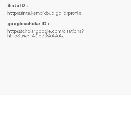
Sinta ID :
https://sinta.kemdikbud.go.id/profile
googlescholar ID :
https://scholar.google.com/citations?
hl=id&user=4l9b7aYAAAAJ