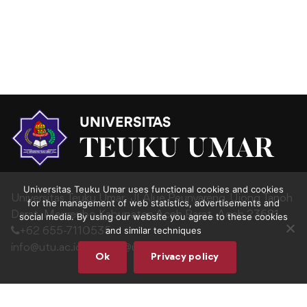
Universitas Teuku Umar uses functional cookies and cookies
Universitas Teuku Umar,
Jl. Alue Peunyareng, Ujong Tanoh
for the management of web statistics, advertisements and
Darat,
Meureubo,Kabupaten Aceh Barat,
Aceh 23681
social media. By using our website you agree to these cookies
and similar techniques
+62 655-7110535
info@utu.ac.id
|
humas@utu.ac.id
Ok
Privacy policy