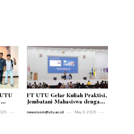
-UTU
FT UTU Gelar Kuliah Praktisi,
i
Jembatani Mahasiswa dengan
tas
Dunia Kerja Nyata
2025
newsroom@utu.ac.id
May 9 , 2025