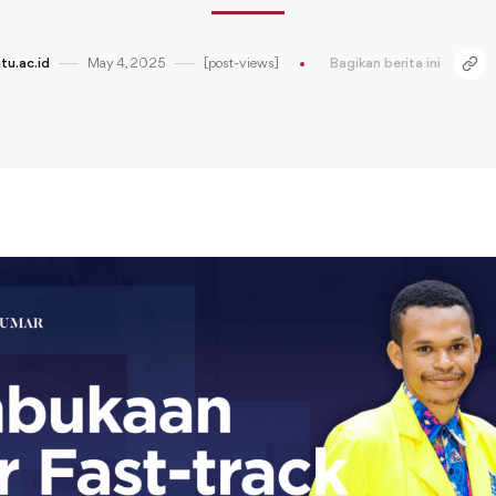
tu.ac.id
May 4, 2025
[post-views]
Bagikan berita ini