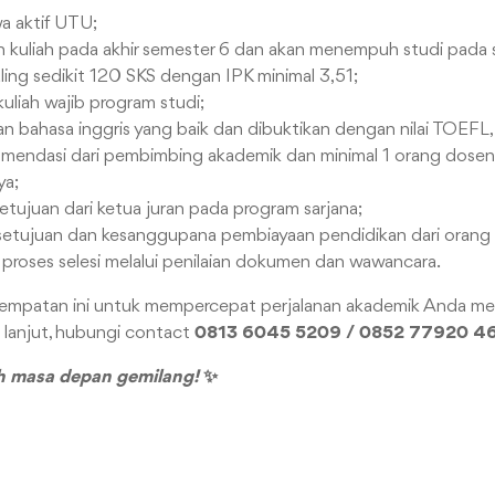
wa aktif UTU;
kuliah pada akhir semester 6 dan akan menempuh studi pada 
ling sedikit 120 SKS dengan IPK minimal 3,51;
uliah wajib program studi;
n bahasa inggris yang baik dan dibuktikan dengan nilai TOEFL,
mendasi dari pembimbing akademik dan minimal 1 orang dosen
ya;
tujuan dari ketua juran pada program sarjana;
etujuan dan kesanggupana pembiayaan pendidikan dari orang t
 proses selesi melalui penilaian dokumen dan wawancara.
empatan ini untuk mempercepat perjalanan akademik Anda men
h lanjut, hubungi contact
0813 6045 5209 / 0852 77920 4
h masa depan gemilang!
✨