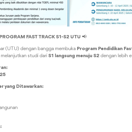
ROGRAM FAST TRACK S1-S2 UTU
📢
Umar (UTU) dengan bangga membuka
Program Pendidikan Fas
 melanjutkan studi dari
S1 langsung menuju S2
dengan lebih ef
ran:
025
r yang Ditawarkan:
angunan
: