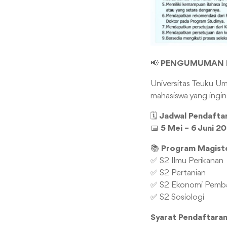
📢
PENGUMUMAN P
Universitas Teuku 
mahasiswa yang ingin
🗓
Jadwal Pendafta
📅
5 Mei – 6 Juni 2
📚
Program Magiste
✅ S2 Ilmu Perikanan
✅ S2 Pertanian
✅ S2 Ekonomi Pemb
✅ S2 Sosiologi
Syarat Pendaftaran