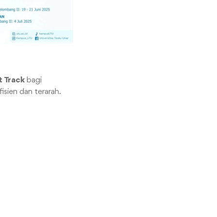
t Track
bagi
isien dan terarah.