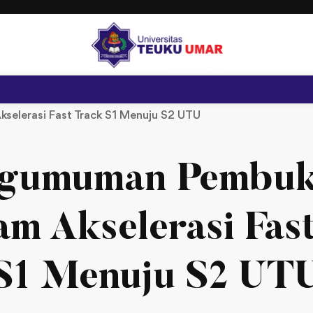
elerasi Fast Track S1 Menuju S2 UTU
gumuman Pembu
m Akselerasi Fas
S1 Menuju S2 UT