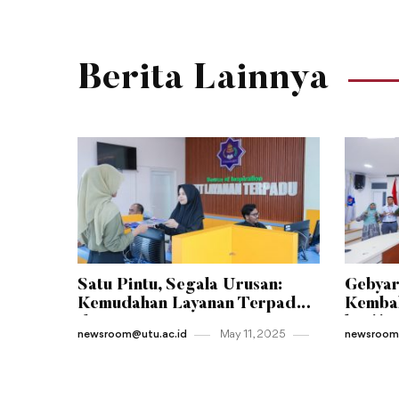
Berita Lainnya
Satu Pintu, Segala Urusan:
Gebyar
Kemudahan Layanan Terpadu
Kembal
di Jantung Kampus UTU
ke-11 
newsroom@utu.ac.id
May 11 , 2025
newsroom@