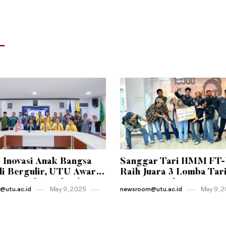
 Inovasi Anak Bangsa
Sanggar Tari HMM FT
i Bergulir, UTU Awards
Raih Juara 3 Lomba Tar
Resmi Diluncurkan!
Kreasi Tingkat Universi
utu.ac.id
May 9 , 2025
newsroom@utu.ac.id
May 9 , 