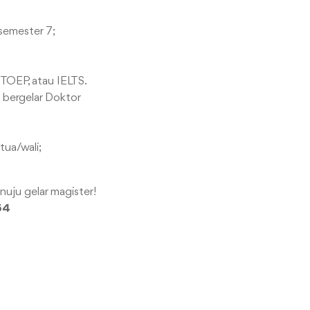
semester 7;
 TOEP, atau IELTS.
 bergelar Doktor
ua/wali;
uju gelar magister!
64