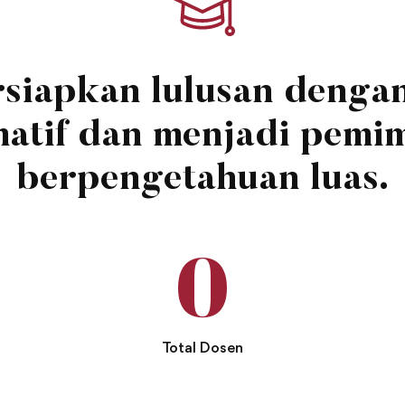
iapkan lulusan denga
matif dan menjadi pemi
berpengetahuan luas.
0
Total Dosen