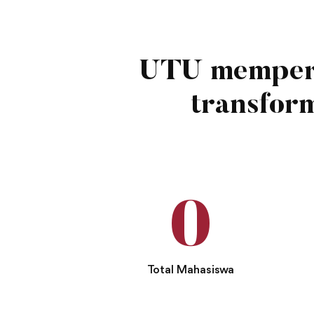
UTU mempers
transfor
0
Total Mahasiswa