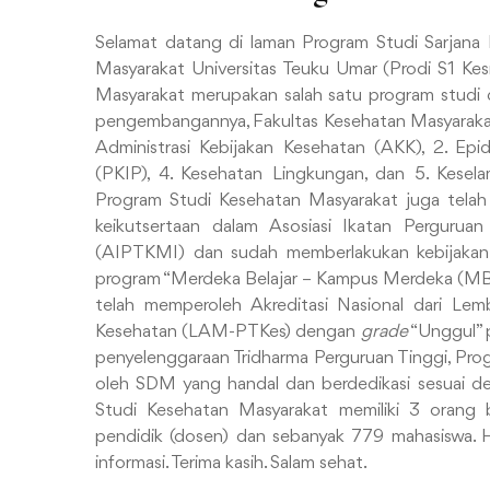
Selamat datang di laman Program Studi Sarjana
Masyarakat Universitas Teuku Umar (Prodi S1 K
Masyarakat merupakan salah satu program studi 
pengembangannya, Fakultas Kesehatan Masyarakat te
Administrasi Kebijakan Kesehatan (AKK), 2. Epid
(PKIP), 4. Kesehatan Lingkungan, dan 5. Kesela
Program Studi Kesehatan Masyarakat juga telah
keikutsertaan dalam Asosiasi Ikatan Pergurua
(AIPTKMI) dan sudah memberlakukan kebijakan b
program “Merdeka Belajar – Kampus Merdeka (MB
telah memperoleh Akreditasi Nasional dari Lem
Kesehatan (LAM-PTKes) dengan
grade
“Unggul” 
penyelenggaraan Tridharma Perguruan Tinggi, Pr
oleh SDM yang handal dan berdedikasi sesuai de
Studi Kesehatan Masyarakat memiliki 3 orang 
pendidik (dosen) dan sebanyak 779 mahasiswa.
informasi. Terima kasih. Salam sehat.