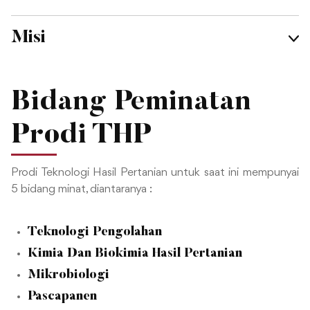
program studi yang kondusif dalam mendukung
pelaksanaan pelayanan administrasi, pembelajaran,
penelitian, dan pengabdian kepada masyarakat
yang lebih baik.
Melakukan kajian dan konsultasi terhadap
permasalahan yang berkembang pada masyarakat
pertanian, industri penanganan dan pengolahan
hasil pertanian (pangan dan non pangan)
berlandaskan pada nilai-nilai budaya dan kearifan
lokal.
Melaksanakan pengabdian kepada masyarakat
dengan menerapkan hasil-hasil penelitian tepat
guna pada masyarakat dalam lingkup ilmu dan
teknologi hasil pertanian serta menjadi wadah
kemitraan untuk pengembangan agroindustri lokal.
Menjalin kerjasama dengan lembaga pendidikan
dan riset serta industri pertanian di tingkat
nasional dan internasional.
Bidang Peminatan