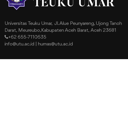
Universitas Teuku Umar,
Jl. Alue Peunyareng, Ujong Tanoh
Darat,
Meureubo,Kabupaten Aceh Barat,
Aceh 23681
+62 655-7110535
info@utu.ac.id
|
humas@utu.ac.id