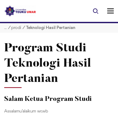
S
k
i
p
/
prodi
/
Teknologi Hasil Pertanian
t
o
c
Program Studi
o
n
t
Teknologi Hasil
e
n
Pertanian
t
Salam Ketua Program Studi
Assalamu’alaikum wr.wb