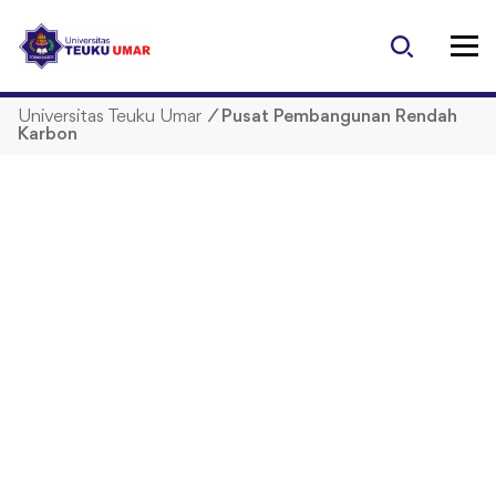
S
k
i
p
Universitas Teuku Umar
/
Pusat Pembangunan Rendah
t
Karbon
o
c
o
n
t
e
n
t