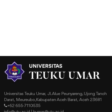
Universitas Teuku Umar,
Jl. Alue Peunyareng, Ujong Tanoh
Darat,
Meureubo,Kabupaten Aceh Barat,
Aceh 23681
+62 655-7110535
info@utu.ac.id
|
humas@utu.ac.id