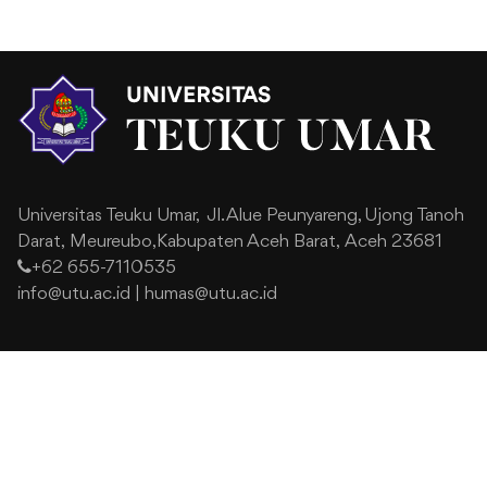
Universitas Teuku Umar,
Jl. Alue Peunyareng, Ujong Tanoh
Darat,
Meureubo,Kabupaten Aceh Barat,
Aceh 23681
+62 655-7110535
info@utu.ac.id
|
humas@utu.ac.id