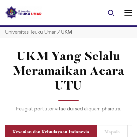
S
k
i
p
Universitas Teuku Umar
/
UKM
t
o
c
UKM Yang Selalu
o
n
Meramaikan Acara
t
e
UTU
n
t
Feugiat porttitor vitae dui sed aliquam pharetra.
Kesenian dan Kebudayaan Indonesia
Mapala