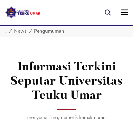
S
k
i
p
/
News
/
Pengumuman
t
o
c
o
n
Informasi Terkini
t
e
Seputar Universitas
n
t
Teuku Umar
menyemai ilmu, memetik kemakmuran