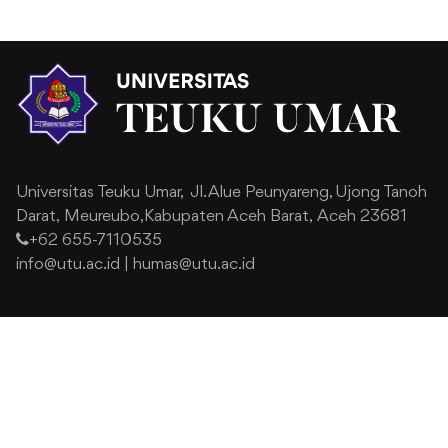
Universitas Teuku Umar,
Jl. Alue Peunyareng, Ujong Tanoh
Darat,
Meureubo,Kabupaten Aceh Barat,
Aceh 23681
+62 655-7110535
info@utu.ac.id
|
humas@utu.ac.id