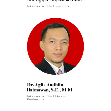
M.Eng., IPM., Asean Eng.,
Apec Eng.
Lektor Program Studi Teknik Sipil
Dr. Aglis Andhita
Hatmawan, S.E., M.M.
Lektor Program Studi Ekonomi
Pembangunan