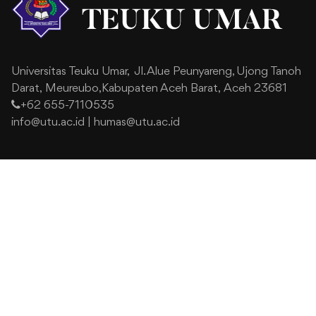
Universitas Teuku Umar,
Jl. Alue Peunyareng, Ujong Tanoh
Darat,
Meureubo,Kabupaten Aceh Barat,
Aceh 23681
+62 655-7110535
info@utu.ac.id
|
humas@utu.ac.id