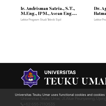
Ir. Andrisman Satria., S.T.,
Dr. A
M.Eng., IPM., Asean Eng.,
Hatma
Apec Eng.
Lektor Program Studi Teknik Sipil
Lektor P
Universitas Teuku Umar uses functional cookies and cookies 
Universitas Teuku Umar,
Jl. Alue Peunyareng, Ujon
+62 655-7110535