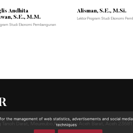
glis Andhita
Alisman, S.E., M.Si.
wan, S.E., M.M.
Lektor Program Studi Ekonomi Pe
rogram Studi Ekonomi Pembangunan
for the management of web statistics, advertisements and social media.
g Tanoh Darat,
Meureubo,Kabupaten Aceh Barat,
Aceh 23681
techniques