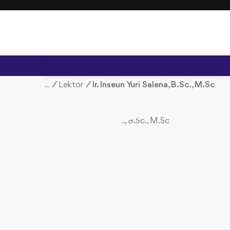
S
k
i
p
t
o
c
/
Lektor
/
Ir. Inseun Yuri Salena, B.Sc., M.Sc
o
n
t
e
n
t