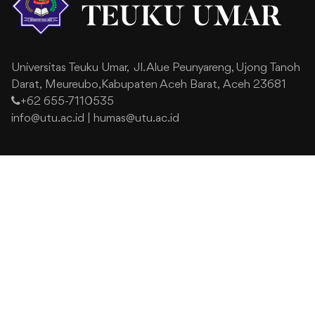
Universitas Teuku Umar,
Jl. Alue Peunyareng, Ujong Tanoh
Darat,
Meureubo,Kabupaten Aceh Barat,
Aceh 23681
+62 655-7110535
info@utu.ac.id
|
humas@utu.ac.id