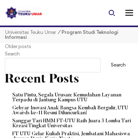
S
k
i
p
Universitas Teuku Umar
/
Program Studi Teknologi
t
Informasi
o
P
Older posts
c
Search
o
o
n
Search
t
s
Recent Posts
e
n
t
t
Satu Pintu, Segala Urusan: Kemudahan Layanan
Terpadu di Jantung Kampus UTU
s
Gebyar Inovasi Anak Bangsa Kembali Bergulir, UTU
Awards ke-11 Resmi Diluncurkan!
n
Sanggar Tari HMM FT-UTU Raih Juara 3 Lomba Tari
Kreasi Tingkat Universitas
FT UTU Gelar Kuliah Praktisi, Jembatani Mahasiswa