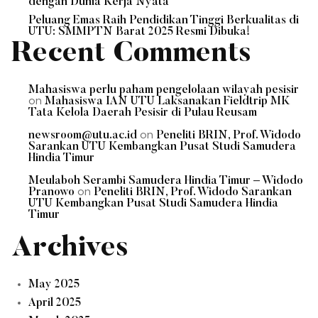
a
dengan Dunia Kerja Nyata
Peluang Emas Raih Pendidikan Tinggi Berkualitas di
v
UTU: SMMPTN Barat 2025 Resmi Dibuka!
Recent Comments
i
Mahasiswa perlu paham pengelolaan wilayah pesisir
g
on
Mahasiswa IAN UTU Laksanakan Fieldtrip MK
Tata Kelola Daerah Pesisir di Pulau Reusam
a
on
newsroom@utu.ac.id
Peneliti BRIN, Prof. Widodo
Sarankan UTU Kembangkan Pusat Studi Samudera
Hindia Timur
t
Meulaboh Serambi Samudera Hindia Timur – Widodo
on
Pranowo
Peneliti BRIN, Prof. Widodo Sarankan
i
UTU Kembangkan Pusat Studi Samudera Hindia
Timur
o
Archives
n
May 2025
April 2025