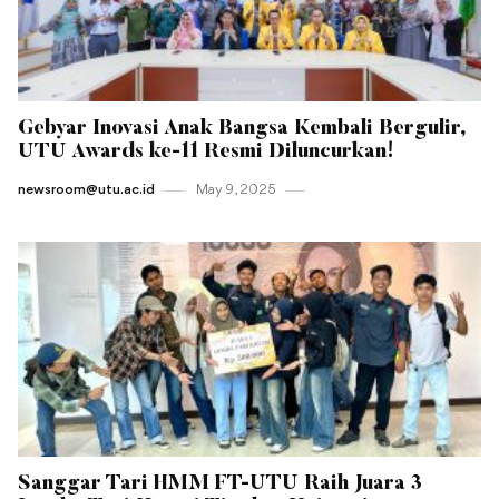
Gebyar Inovasi Anak Bangsa Kembali Bergulir,
UTU Awards ke-11 Resmi Diluncurkan!
newsroom@utu.ac.id
May 9 , 2025
Sanggar Tari HMM FT-UTU Raih Juara 3