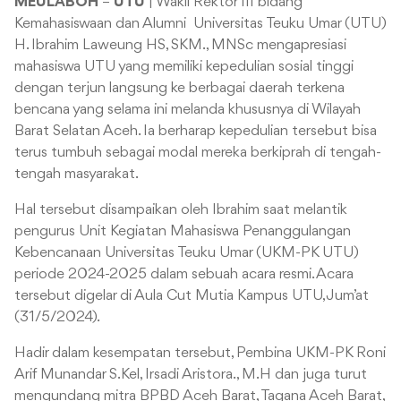
MEULABOH
–
UTU
| Wakil Rektor III bidang
Kemahasiswaan dan Alumni Universitas Teuku Umar (UTU)
H. Ibrahim Laweung HS, SKM., MNSc
mengapresiasi
mahasiswa UTU yang memiliki kepedulian sosial tinggi
dengan terjun langsung ke berbagai daerah terkena
bencana yang selama ini melanda khususnya di Wilayah
Barat Selatan Aceh. Ia berharap kepedulian tersebut bisa
terus tumbuh sebagai modal mereka berkiprah di tengah-
tengah masyarakat.
Hal tersebut disampaikan oleh Ibrahim saat melantik
pengurus Unit Kegiatan Mahasiswa Penanggulangan
Kebencanaan Universitas Teuku Umar (UKM-PK UTU)
periode 2024-2025 dalam sebuah acara resmi. Acara
tersebut digelar di Aula Cut Mutia Kampus UTU, Jum’at
(31/5/2024).
Hadir dalam kesempatan tersebut, Pembina UKM-PK Roni
Arif Munandar S.Kel, Irsadi Aristora., M.H dan juga turut
mengundang mitra BPBD Aceh Barat, Tagana Aceh Barat,