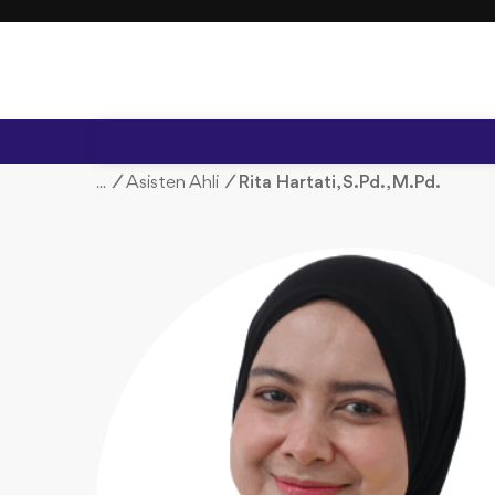
S
k
i
p
t
o
c
/
Asisten Ahli
/
Rita Hartati, S.Pd., M.Pd.
o
n
t
e
n
t