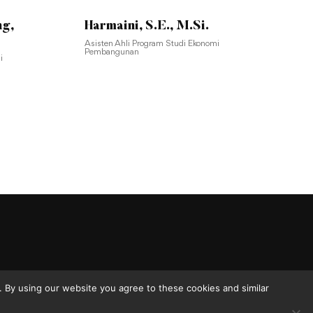
ng,
Harmaini, S.E., M.Si.
Asisten Ahli Program Studi Ekonomi
Pembangunan
i
 By using our website you agree to these cookies and similar