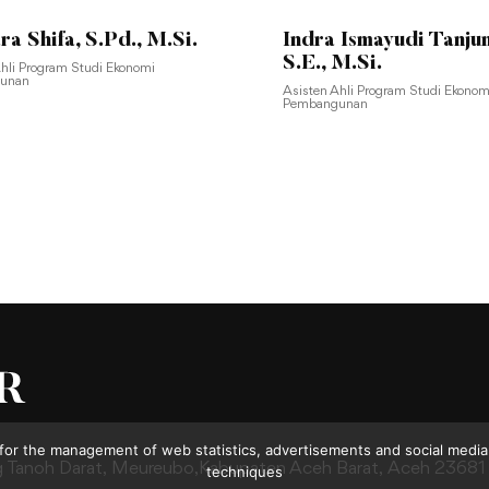
ra Shifa, S.Pd., M.Si.
Indra Ismayudi Tanju
S.E., M.Si.
Ahli Program Studi Ekonomi
unan
Asisten Ahli Program Studi Ekonom
Pembangunan
for the management of web statistics, advertisements and social media.
g Tanoh Darat,
Meureubo,Kabupaten Aceh Barat,
Aceh 23681
techniques