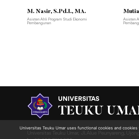
M. Nasir, S.Pd.I., MA.
Mutia
Asisten Ahli Program Studi Ekonomi
Asisten 
Pembangunan
Pembang
Universitas Teuku Umar uses functional cookies and cookies 
Universitas Teuku Umar,
Jl. Alue Peunyareng, Ujon