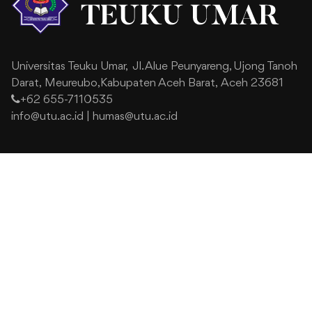
Universitas Teuku Umar,
Jl. Alue Peunyareng, Ujong Tanoh
Darat,
Meureubo,Kabupaten Aceh Barat,
Aceh 23681
+62 655-7110535
info@utu.ac.id
|
humas@utu.ac.id