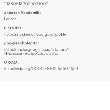
198806182029031007
Jabatan Akademik :
Lektor
Sinta ID :
https://sinta.kemdikbud.go.id/profile
googlescholar ID :
https://scholar.google.co.id/citations?
hl=id&user=BOBXAQcAAAAJ
ORCiD :
https://orcid.org/0000-0002-6350-1529