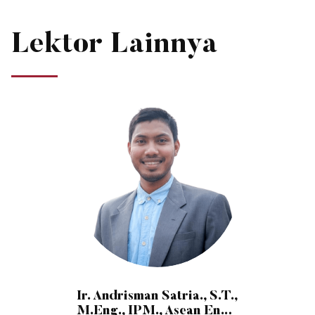
Lektor Lainnya
Ir. Andrisman Satria., S.T.,
M.Eng., IPM., Asean Eng.,