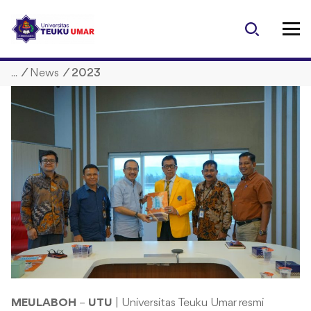
S
k
i
p
/
News
/
2023
t
o
c
o
n
t
e
n
t
MEULABOH
–
UTU
| Universitas Teuku Umar resmi