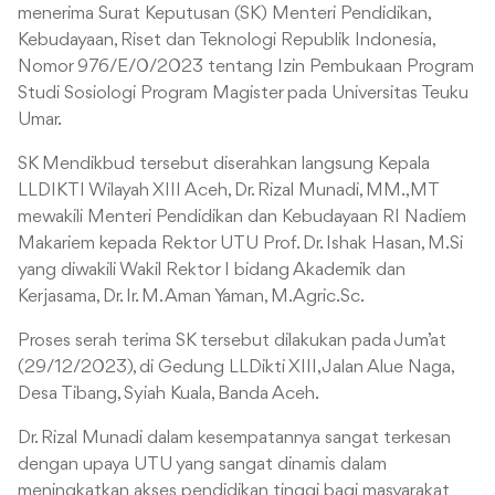
menerima Surat Keputusan (SK) Menteri Pendidikan,
Kebudayaan, Riset dan Teknologi Republik Indonesia,
Nomor 976/E/0/2023 tentang Izin Pembukaan Program
Studi Sosiologi Program Magister pada Universitas Teuku
Umar.
SK Mendikbud tersebut diserahkan langsung Kepala
LLDIKTI Wilayah XIII Aceh, Dr. Rizal Munadi, MM.,MT
mewakili Menteri Pendidikan dan Kebudayaan RI Nadiem
Makariem kepada Rektor UTU Prof. Dr. Ishak Hasan, M.Si
yang diwakili Wakil Rektor I bidang Akademik dan
Kerjasama, Dr. Ir. M. Aman Yaman, M.Agric.Sc.
Proses serah terima SK tersebut dilakukan pada Jum’at
(29/12/2023), di Gedung LLDikti XIII, Jalan Alue Naga,
Desa Tibang, Syiah Kuala, Banda Aceh.
Dr. Rizal Munadi dalam kesempatannya sangat terkesan
dengan upaya UTU yang sangat dinamis dalam
meningkatkan akses pendidikan tinggi bagi masyarakat