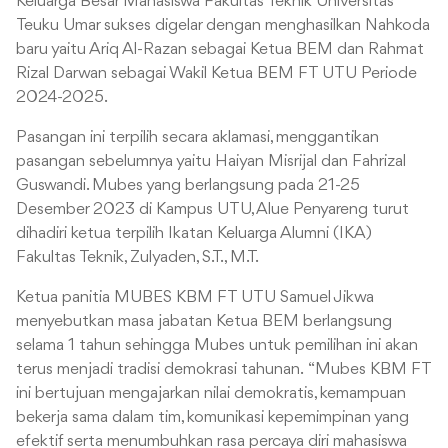
Keluarga Besar Mahasiswa Fakultas Teknik Universitas
Teuku Umar sukses digelar dengan menghasilkan Nahkoda
baru yaitu Ariq Al-Razan sebagai Ketua BEM dan Rahmat
Rizal Darwan sebagai Wakil Ketua BEM FT UTU Periode
2024-2025.
Pasangan ini terpilih secara aklamasi, menggantikan
pasangan sebelumnya yaitu Haiyan Misrijal dan Fahrizal
Guswandi. Mubes yang berlangsung pada 21-25
Desember 2023 di Kampus UTU, Alue Penyareng turut
dihadiri ketua terpilih Ikatan Keluarga Alumni (IKA)
Fakultas Teknik, Zulyaden, S.T., M.T.
Ketua panitia MUBES KBM FT UTU Samuel Jikwa
menyebutkan masa jabatan Ketua BEM berlangsung
selama 1 tahun sehingga Mubes untuk pemilihan ini akan
terus menjadi tradisi demokrasi tahunan. “Mubes KBM FT
ini bertujuan mengajarkan nilai demokratis, kemampuan
bekerja sama dalam tim, komunikasi kepemimpinan yang
efektif serta menumbuhkan rasa percaya diri mahasiswa