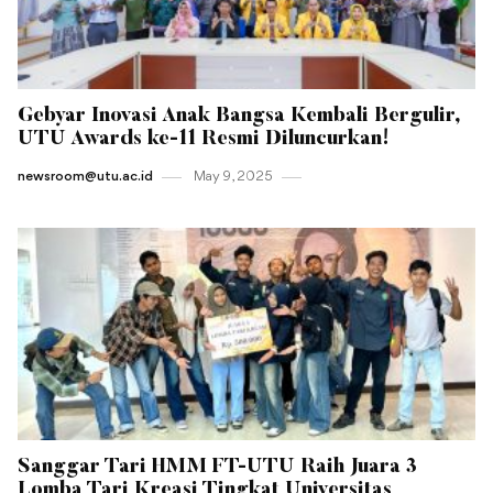
Gebyar Inovasi Anak Bangsa Kembali Bergulir,
UTU Awards ke-11 Resmi Diluncurkan!
newsroom@utu.ac.id
May 9 , 2025
Sanggar Tari HMM FT-UTU Raih Juara 3
Lomba Tari Kreasi Tingkat Universitas