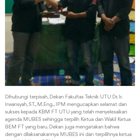
Dihubungi terpisah, Dekan Fakultas Teknik UTU Dr. Ir.
Irwansyah, ST., M.Eng., IPM mengucapkan selamat dan
sukses kepada KBM FT UTU yang telah menyelesaikan
agenda MUBES sehingga terpilih Ketua dan Wakil Ketua
BEM FT yang baru. Dekan juga mengatakan bahwa
dengan dilaksanakannya MUBES ini dan terpilihnya ketua