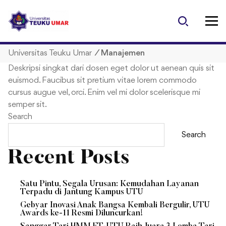
S
k
i
p
Universitas Teuku Umar
/
Manajemen
t
o
Deskripsi singkat dari dosen eget dolor ut aenean quis sit
c
euismod. Faucibus sit pretium vitae lorem commodo
o
cursus augue vel, orci. Enim vel mi dolor scelerisque mi
n
semper sit.
t
Search
e
Search
n
t
Recent Posts
Satu Pintu, Segala Urusan: Kemudahan Layanan
Terpadu di Jantung Kampus UTU
Gebyar Inovasi Anak Bangsa Kembali Bergulir, UTU
Awards ke-11 Resmi Diluncurkan!