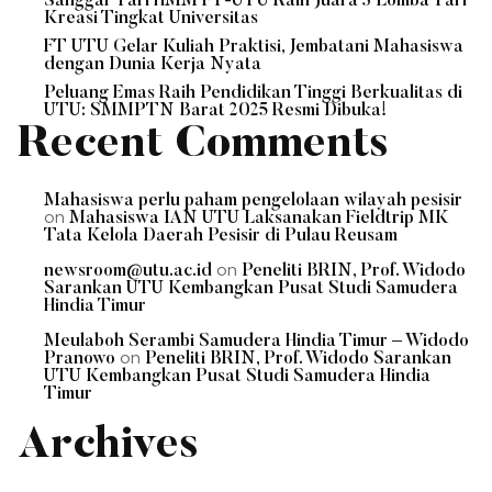
Sanggar Tari HMM FT-UTU Raih Juara 3 Lomba Tari
Kreasi Tingkat Universitas
FT UTU Gelar Kuliah Praktisi, Jembatani Mahasiswa
dengan Dunia Kerja Nyata
Peluang Emas Raih Pendidikan Tinggi Berkualitas di
UTU: SMMPTN Barat 2025 Resmi Dibuka!
Recent Comments
Mahasiswa perlu paham pengelolaan wilayah pesisir
on
Mahasiswa IAN UTU Laksanakan Fieldtrip MK
Tata Kelola Daerah Pesisir di Pulau Reusam
on
newsroom@utu.ac.id
Peneliti BRIN, Prof. Widodo
Sarankan UTU Kembangkan Pusat Studi Samudera
Hindia Timur
Meulaboh Serambi Samudera Hindia Timur – Widodo
on
Pranowo
Peneliti BRIN, Prof. Widodo Sarankan
UTU Kembangkan Pusat Studi Samudera Hindia
Timur
Archives