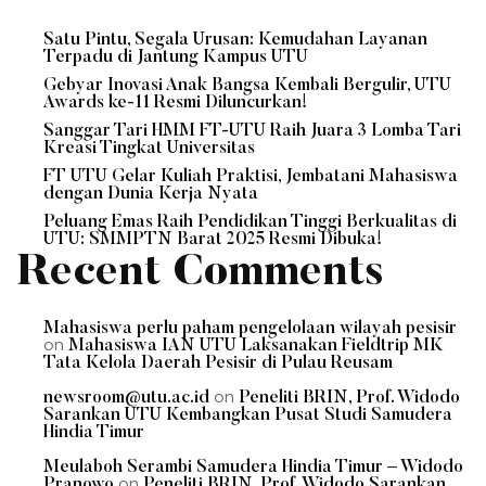
Satu Pintu, Segala Urusan: Kemudahan Layanan
Terpadu di Jantung Kampus UTU
Gebyar Inovasi Anak Bangsa Kembali Bergulir, UTU
Awards ke-11 Resmi Diluncurkan!
Sanggar Tari HMM FT-UTU Raih Juara 3 Lomba Tari
Kreasi Tingkat Universitas
FT UTU Gelar Kuliah Praktisi, Jembatani Mahasiswa
dengan Dunia Kerja Nyata
Peluang Emas Raih Pendidikan Tinggi Berkualitas di
UTU: SMMPTN Barat 2025 Resmi Dibuka!
Recent Comments
Mahasiswa perlu paham pengelolaan wilayah pesisir
on
Mahasiswa IAN UTU Laksanakan Fieldtrip MK
Tata Kelola Daerah Pesisir di Pulau Reusam
on
newsroom@utu.ac.id
Peneliti BRIN, Prof. Widodo
Sarankan UTU Kembangkan Pusat Studi Samudera
Hindia Timur
Meulaboh Serambi Samudera Hindia Timur – Widodo
on
Pranowo
Peneliti BRIN, Prof. Widodo Sarankan